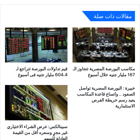
من
مصر
إلى
مقالات ذات صلة
غزة
مكاسب البورصة المصرية تتجاوز الـ
قيم تداولات البورصة تتراجع لـ
167 مليار جنيه خلال أسبوع
604.4 مليار جنيه فى أسبوع
خبيرة : البورصة المصرية تواصل
الصعود .. واتساع قاعدة المكاسب
يعيد رسم خريطة الفرص
الاستثمارية
سبينالكس: عرض الشراء الاختياري
غير مجزٍ وسعره أقل من القيمة
العادلة للسهم