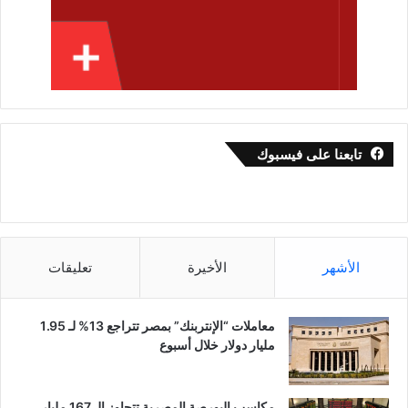
تابعنا على فيسبوك
الأشهر
الأخيرة
تعليقات
معاملات “الإنتربنك” بمصر تتراجع 13% لـ 1.95
مليار دولار خلال أسبوع
مكاسب البورصة المصرية تتجاوز الـ 167 مليار