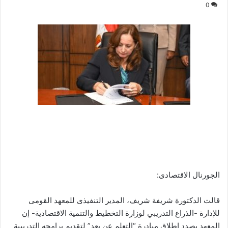
0
الجورنال الاقتصادى:
قالت الدكتورة شريفة شريف، المدير التنفيذى للمعهد القومى
للإدارة -الذراع التدريبي لوزارة التخطيط والتنمية الاقتصادية- إن
المعهد بصدد إطلاق مبادرة “التعلم عن بعد” لتقديم برامجه التدريبية