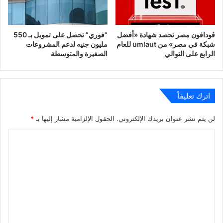
ڤودافون مصر تحصد شهادة «أفضل
“فوري” تحصل على تمويل بـ 550
شبكة في مصر» من umlaut للعام
مليون جنيه لدعم المشروعات
الرابع على التوالي
الصغيرة والمتوسطة
اترك تعليقاً
لن يتم نشر عنوان بريدك الإلكتروني.
الحقول الإلزامية مشار إليها بـ
*
ا
ل
ت
ع
ل
ي