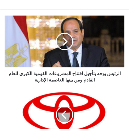
الرئيس
يوجه
بتأجيل
افتتاح
المشروعات
القومية
الكبرى
للعام
القادم
ومن
الرئيس يوجه بتأجيل افتتاح المشروعات القومية الكبرى للعام
بينها
القادم ومن بينها العاصمة الإدارية
العاصمة
الإدارية
بسبب
الكورونا..
تويوتا
توقف
انتاج
5
مصانع