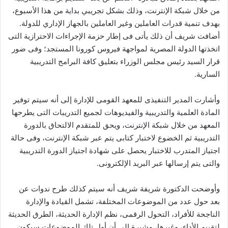
من خلال شبكة الإنترنت، وذلك بشكل تجريبي بداية من هذا الأسبوع،
بهدف تنمية قدرات العاملين وغير العاملين بالجهاز الإداري للدولة.
أضافت شريف أن ذلك يأتى فى إطار حزمة الإجراءات الاحترازية التى
اتخذتها الدولة المصرية لمواجهة فيروس كورونا المستجد؛ وفى ضور
قرار السيد رئيس مجلس الوزراء بتعليق كافة البرامج التدريبية
السارية.
وأشارت المدير التنفيذى للمعهد القومى للإدارة إلى أنه سيتم توفير
المادة العلمية والتدريبية والفيديوهات لجميع التدريبات التى يطرحها
المعهد من خلال شبكة الإنترنت، ويحق للمتقدم الالتحاق بالدورة
التدريبية ثم الخضوع لاختبار كتابى يتم عبر شبكة الإنترنت، وفى حالة
اجتياز المتدرب للاختبار يحصل على شهادة اجتياز الدورة التدريبية
والتى يتم إرسالها عبر البريد الإلكترونى.
وأوضحت الدكتورة شريفة شريف أنه سيتم كذلك طرح ندوات عن
بعد حول عدد من الموضوعات المختلفة، تشمل القيادة والإدارة
الناجحة للأفراد، التحول الرقمى، نظم الإدارة الحديثة، الطرق الحديثة
لتقييم الأداء، وغيرها، مشيرة إلى أن أول تلك الموضوعات سيكون