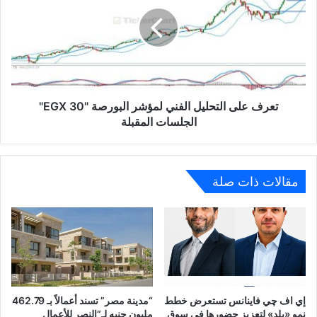
الفني
لمؤشر
البورصة
"EGX
30"
الجلسات
المقبلة
تعرف على التحليل الفني لمؤشر البورصة "EGX 30"
الجلسات المقبلة
مقالات ذات صلة
إي اف چي فاينانس تستعرض خطط
“مدينة مصر” تسند أعمالاً بـ 462.79
نمو «بلد» لتعزيز حضورها في سوق
مليون جنيه لـ”النصر للأعمال