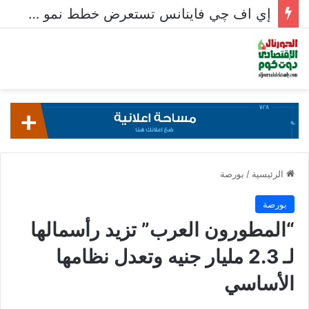
إي اف چي فاينانس تستعرض خطط نمو «بلد» لتعزيز حضورها في سوق تحويلات المصريين بالخارج
الرئيسية
/
بورصة
بورصة
“المطورون العرب” تزيد رأسمالها
لـ 2.3 مليار جنيه وتعدل نظامها
الأساسي