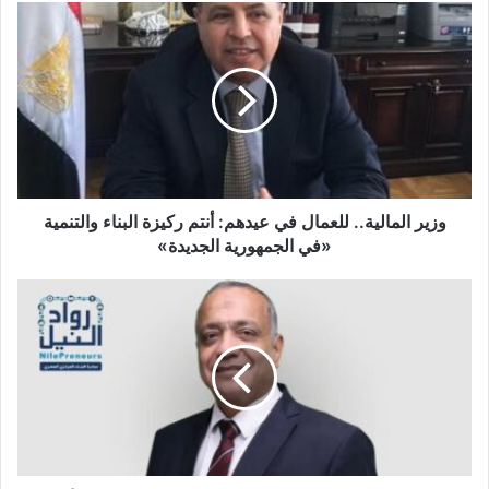
وزير
المالية..
للعمال
في
عيدهم:
أنتم
ركيزة
البناء
والتنمية
«في
وزير المالية.. للعمال في عيدهم: أنتم ركيزة البناء والتنمية
الجمهورية
«في الجمهورية الجديدة»
الجديدة»
مبادرة
رواد
النيل:
2.7
مليار
جنيه
وفرتها
مراكز
تطوير