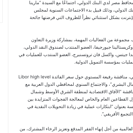
حافظ مصر لدي البنك الدولي، اجتماعًا مع السيدة “مارينا
نك الدولي، وذلك قبيل بدء الاجتماعات السنوية لمجلس
إنترنت بشكل استثنائي نظراً للظروف التي فرضتها جائحة
، مجموعة من الفعاليات المهمة، بمشاركة وزيرة التعاون
كريستالينا جيورجيفا، العضو المنتدب لصندوق النقد الدولي،
دا جيتس، واكسل فان تروتسنبرج، العضو المنتدب للعمليات في
مليات بمؤسسة التمويل الدولية.
وتتضمن الفعاليات التي ستحضرها وزيرة التعاون الدولي، مناقشة رفيعة المستوي حول سعر الفائدة Libor high level
 المال البشري”، والاجتماع السنوي لمحافظي الدول العربية مع
ناقشة “الآفاق الاقتصادية لمنطقة الشرق الأوسط وشمال
ول القطاعين العام والخاص لمعالجة الفجوات المتزايدة بين
”اجتماع الوزراء والمحافظين –G24 “، وجلسة بعنوان “ابتكارات عملية في زيادة التحويلات النقدية في
المية من أجل إنهاء الفقر المدقع وتعزيز الرخاء المشترك، من