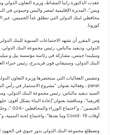
عقدت الدكتورة رانيا المشاط، وزيرة التعاون الدولي وم
ويس”، المديرة الإقليمية لمصر واليمن وجيبوتي في الب
محافظي لبنك الدولي التي تنطلق غداً الخميس، عبر ال
كورونا.
ومن المقرر أن تشهد الاجتماعات السنوية للبنك الدولي
الدولي، وديفيد مالباس، رئيس مجموعة البنك الدولي، و
وميليندا جيتس، مشاركة في رئاسة مؤسسة بيل و ميلين
البنك الدولي، وستيفاني فون فريدبرج، رئيس خبراء الع
panel ، وفعالية بعنوان “مشروع الاستثمار في رأس
السيد ديفيد مالباس، رئيس مجموعة البنك الدولي، وم
إفريقيا”، ومناقشة بعنوان”إعادة البناء بشكل أقوى: حل
الجنسين”، و
أوقات Covid- 19 وما بعدها”، واجتماع لجنة التنمية، و”التجمع الأفريقي”.
وتضطلع مجموعة البنك الدولي بدور حيوي في الجهود الع