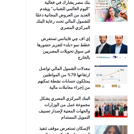
بنك مصر يشارك في فعالية
“اليوم العالمي للشباب” ويقدم
العديد من العروض المجانية دعمًا
للشمول المالي تحت رعاية البنك
المركزي المصري
إي اف چي فاينانس تستعرض
خطط نمو «بلد» لتعزيز حضورها
في سوق تحويلات المصريين
بالخارج
معدلات الشمول المالي تواصل
ارتفاعها 79% من المواطنين
يمتلكون حسابات نشطة تمكنهم
من إجراء معاملات مالية
البنك المركزي المصري يشكل
مجموعة عمل من الوزارات
والجهات المعنية لإصدار تصنيف
التمويل المستدام
الإسكان تستعرض موقف تنفيذ