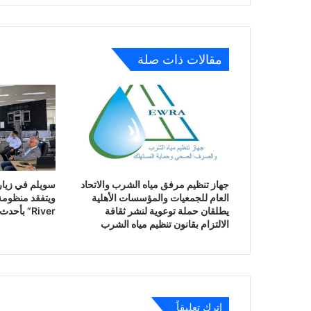
الموقف
التنفيذي
للمشروعات
المدرجة
مقالات ذات صلة
بخطة
الجامعة
لعام
20/2021
جهاز تنظيم مرفق مياه الشرب والاتحاد
سويلم في زيارة
العام للجمعيات والمؤسسات الأهلية
يطلقان حملة توعوية لنشر ثقافة
River” بأحدث النظم الذكية
الالتزام بقانون تنظيم مياه الشرب
اترك تعليقاً