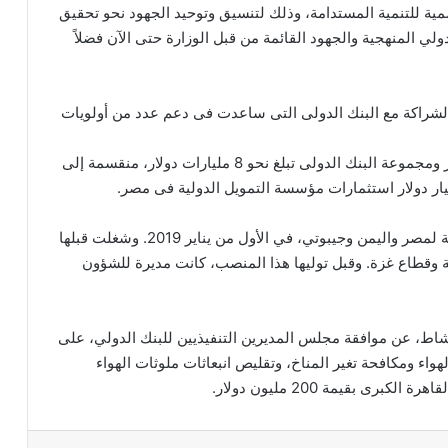
ممية للتنمية المستدامة، وذلك لتنسيق وتوحيد الجهود نحو تحقيق
زيرة التعاون الدولي المنهجية والجهود القائمة من قبل الوزارة حتى الآن فضلاً
لشراكة مع البنك الدولى التى ساعدت فى دعم عدد من أولويات
وذكرت “المشاط”، أن محفظة التعاون الحالية بين مصر ومجموعة البنك الدولى تبلغ نحو 8 مليارات دولار، منقسمة إلى
وتولت السيدة “مارينا ويس” مهام منصبها مديرة إقليمية لمصر واليمن وجيبوتي، في الأول من يناير 2019. وشغلت قبلها
ة وقطاع غزة. وقبل توليها هذا المنصب، كانت مديرة للشؤون
لمشاط، عن موافقة مجلس المديرين التنفيذيين للبنك الدولي، على
اء ومكافحة تغير المناخ، وتقليص انبعاثات ملوثات الهواء
ى بقيمة 200 مليون دولار.