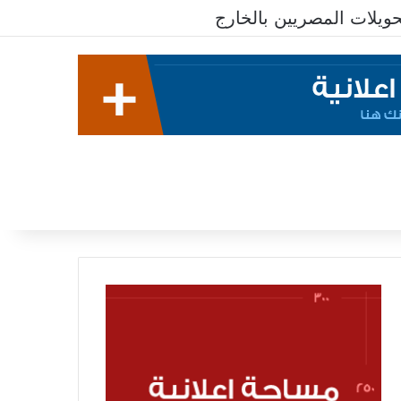
معدلات الشمول المالي تواصل ارتفاعها 79% من المواطنين يمتلكون حسابات نشطة تمكنهم من إجراء معاملات مالية