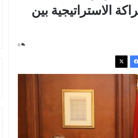
كة الاستراتيجية بين
0
فيسبوك
‫X