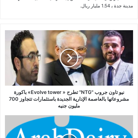
مدينة جدة ﺑ 1.54 مليار ريال.
نيو
تاون
جروب
"NTG"
تطرح
«
Evolve
tower»
باكورة
مشروعاتها
نيو تاون جروب "NTG" تطرح « Evolve tower» باكورة
بالعاصمة
مشروعاتها بالعاصمة الإدارية الجديدة باستثمارات تتجاوز 700
الإدارية
مليون جنيه
الجديدة
باستثمارات
عمومية
تتجاوز
"أراب
700
ديري"
مليون
يقرون