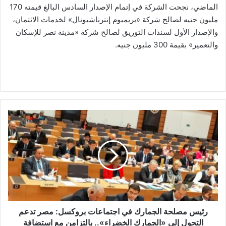
الماضي، نجحت الشركة في إتمام الإصدار السادس البالغ قيمته 170
مليون جنيه لصالح شركة «بريميوم إنترناشيونال» لخدمات الائتمان،
والإصدار الأول لسندات التوريق لصالح شركة «مدينة نصر للإسكان
والتعمير» بقيمة 300 مليون جنيه.
رئيس
مصلحة
الجمارك
في
اجتماعات
بروكسل:
مصر
تدعم
التحول
إلى
رئيس مصلحة الجمارك في اجتماعات بروكسل: مصر تدعم
«الجمارك
التحول إلى «الجمارك الخضراء».. بالتزامن مع استضافة