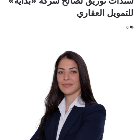
سندات توريق لصالح شركة «بداية»
للتمويل العقاري
0