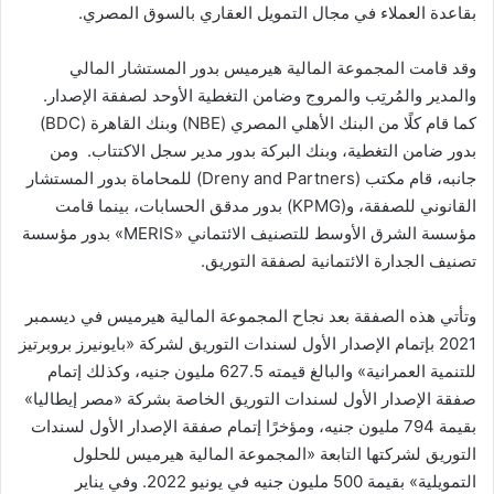
بقاعدة العملاء في مجال التمويل العقاري بالسوق المصري.
وقد قامت المجموعة المالية هيرميس بدور المستشار المالي
والمدير والمُرتِب والمروج وضامن التغطية الأوحد لصفقة الإصدار.
كما قام كلًا من البنك الأهلي المصري (NBE) وبنك القاهرة (BDC)
بدور ضامن التغطية، وبنك البركة بدور مدير سجل الاكتتاب. ومن
جانبه، قام مكتب (Dreny and Partners) للمحاماة بدور المستشار
القانوني للصفقة، و(KPMG) بدور مدقق الحسابات، بينما قامت
مؤسسة الشرق الأوسط للتصنيف الائتماني «MERIS» بدور مؤسسة
تصنيف الجدارة الائتمانية لصفقة التوريق.
وتأتي هذه الصفقة بعد نجاح المجموعة المالية هيرميس في ديسمبر
2021 بإتمام الإصدار الأول لسندات التوريق لشركة «بايونيرز بروبرتيز
للتنمية العمرانية» والبالغ قيمته 627.5 مليون جنيه، وكذلك إتمام
صفقة الإصدار الأول لسندات التوريق الخاصة بشركة «مصر إيطاليا»
بقيمة 794 مليون جنيه، ومؤخرًا إتمام صفقة الإصدار الأول لسندات
التوريق لشركتها التابعة «المجموعة المالية هيرميس للحلول
التمويلية» بقيمة 500 مليون جنيه في يونيو 2022. وفي يناير