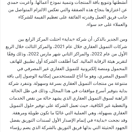
أنشطتها وتنويع باقة المنتجات وتنمية نموذج أعمالها. وأعربت حمدي
عن اعتزازها بنجاح هذه الصفقة والتي تعكس الالتزام المتواصل من
جانب فريق العمل وقدرته الفائقة على تعظيم القيمة للشركاء
والعملاء على حد سواء.
ومن الجدير بالذكر، أن شركة «بداية» احتلت المركز الرابع بين
شركات التمويل العقاري خلال عام 2021، والمركز الثالث خلال الربع
الأول من عام 2022، والمراكز الثاني شهر مارس 2022، وذلك وفقًا
لتقرير هيئة الرقابة المالية. كما أطلقت الشركة أول تطبيق للهاتف
المحمول ومنصة إلكترونية للتمويل العقاري غير المصرفي في
السوق المصري، وهو ما أتاح للمستخدمين إمكانية الوصول إلى باقة
متنوعة من منتجات التمويل العقاري بسرعة وسهولة. وتنفرد شركة
بداية بتوفير أسرع موافقات في هذا المجال، وذلك في ظل الحالة
الراهنة لسوق التمويل العقاري الذي يشهد حالة من نقص الخدمات
والتغطية غير الكافية، حيث تعمل الشركة على توفير حلول التمويل
العقاري بسهولة، وهي العملية التي غالبًا ما تكون طويلة ومرهقة.
وقد نجحت «بداية» في إتمام الإصدار الأول لسندات التوريق بفضل
الجهود الحثيثة التي بذلها فريق التوريق بالشركة الذي يضم رؤساء