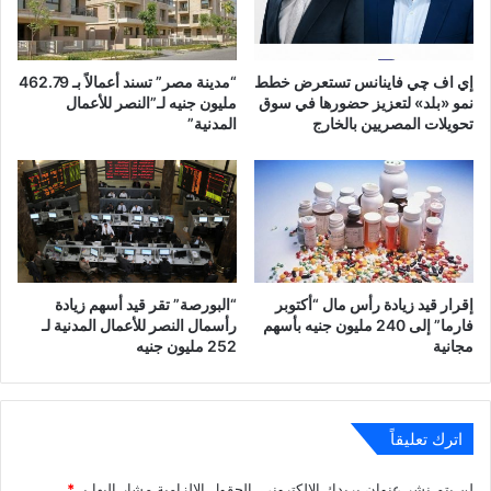
إي اف چي فاينانس تستعرض خطط
“مدينة مصر” تسند أعمالاً بـ 462.79
نمو «بلد» لتعزيز حضورها في سوق
مليون جنيه لـ”النصر للأعمال
تحويلات المصريين بالخارج
المدنية”
إقرار قيد زيادة رأس مال “أكتوبر
“البورصة” تقر قيد أسهم زيادة
فارما” إلى 240 مليون جنيه بأسهم
رأسمال النصر للأعمال المدنية لـ
مجانية
252 مليون جنيه
اترك تعليقاً
لن يتم نشر عنوان بريدك الإلكتروني.
الحقول الإلزامية مشار إليها بـ
*