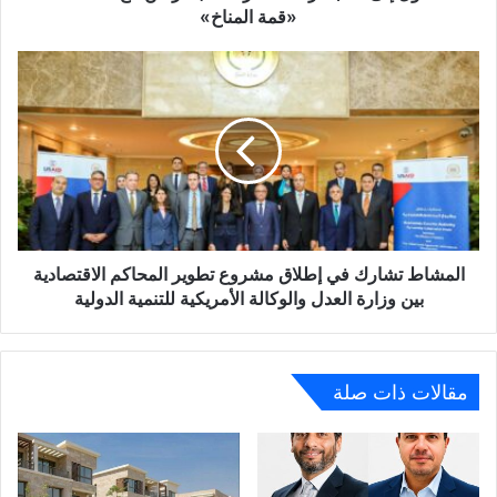
الخضراء»..
«قمة المناخ»
بالتزامن
مع
المشاط
استضافة
تشارك
«قمة
في
المناخ»
إطلاق
مشروع
تطوير
المحاكم
الاقتصادية
بين
وزارة
المشاط تشارك في إطلاق مشروع تطوير المحاكم الاقتصادية
العدل
بين وزارة العدل والوكالة الأمريكية للتنمية الدولية
والوكالة
الأمريكية
للتنمية
الدولية
مقالات ذات صلة