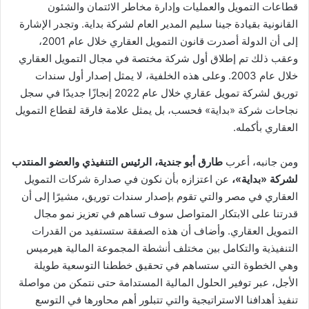
قطاعات التمويل والعمليات وإدارة مخاطر الائتمان والشئون
القانونية بقيادة جينا سليم المدير العام لشركة بداية. وتجدر الإشارة
إلى أن الدولة أصدرت قانون التمويل العقاري خلال عام 2001،
وعقب ذلك تم إطلاق أول شركة مختصة في مجال التمويل العقاري
خلال عام 2003. وعلى هذه الخلفية، لا يمثل إصدار أول سندات
توريق لشركة تمويل عقاري خلال عام 2022 إنجازًا جديدًا في سجل
نجاحات شركة «بداية» فحسب، بل يمثل علامة فارقة لقطاع التمويل
العقاري بأكمله.
ومن جانبه، أعرب
طارق أبو جندية، الرئيس التنفيذي والعضو المنتدب
لشركة «بداية»،
عن اعتزازه بأن نكون في صدارة شركات التمويل
العقاري في مصر والتي تقوم بإصدار سندات توريق، مشيرًا إلى أن
قدرتنا على الابتكار المتواصل سوف تساهم في تعزيز نمو مجال
التمويل العقاري. وأضاف أن هذه الصفقة ستستفيد من القدرات
التنفيذية والتكامل بين مختلف أنشطة المجموعة المالية هيرميس
وهي الخطوة التي ستساهم في تحقيق خططنا التوسعية طويلة
الأجل، عبر توفير الحلول المالية المستدامة حتى نتمكن من مواصلة
تنفيذ أهدافنا الاستراتيجية والتي تتبلور أهم محاورها في التوسع