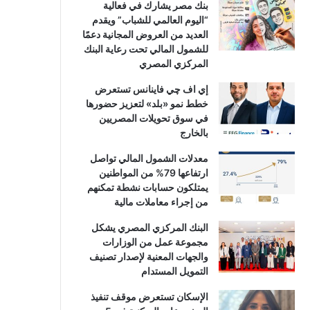
بنك مصر يشارك في فعالية
“اليوم العالمي للشباب” ويقدم
العديد من العروض المجانية دعمًا
للشمول المالي تحت رعاية البنك
المركزي المصري
إي اف چي فاينانس تستعرض
خطط نمو «بلد» لتعزيز حضورها
في سوق تحويلات المصريين
بالخارج
معدلات الشمول المالي تواصل
ارتفاعها 79% من المواطنين
يمتلكون حسابات نشطة تمكنهم
من إجراء معاملات مالية
البنك المركزي المصري يشكل
مجموعة عمل من الوزارات
والجهات المعنية لإصدار تصنيف
التمويل المستدام
الإسكان تستعرض موقف تنفيذ