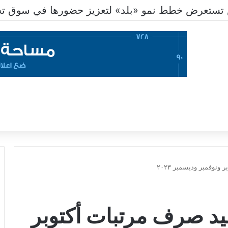
تستعرض خطط نمو «بلد» لتعزيز حضورها في سوق تحو
ونوفمبر وديسمبر ٢٠٢٣
عيد صرف مرتبات أكتوبر