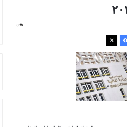
0
فيسبوك
‫X