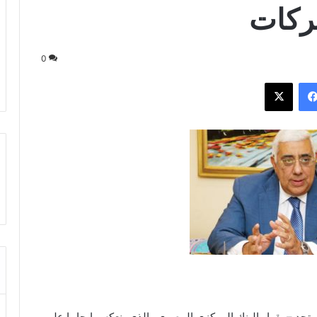
شركات
0
فيسبوك
‫X
د – بقرار البنك المركزي المصري والذي ينعكس ايجابيا على