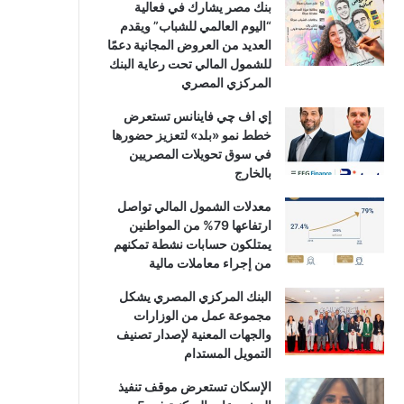
بنك مصر يشارك في فعالية
“اليوم العالمي للشباب” ويقدم
العديد من العروض المجانية دعمًا
للشمول المالي تحت رعاية البنك
المركزي المصري
إي اف چي فاينانس تستعرض
خطط نمو «بلد» لتعزيز حضورها
في سوق تحويلات المصريين
بالخارج
معدلات الشمول المالي تواصل
ارتفاعها 79% من المواطنين
يمتلكون حسابات نشطة تمكنهم
من إجراء معاملات مالية
البنك المركزي المصري يشكل
مجموعة عمل من الوزارات
والجهات المعنية لإصدار تصنيف
التمويل المستدام
الإسكان تستعرض موقف تنفيذ