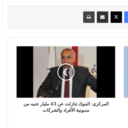
فيسبوك
‫X
مشاركة عبر البريد
طباعة
المركزى:
البنوك
تنازلت
عن
43
مليار
جنيه
من
مديونية
الأفراد
المركزى: البنوك تنازلت عن 43 مليار جنيه من
والشركات
مديونية الأفراد والشركات