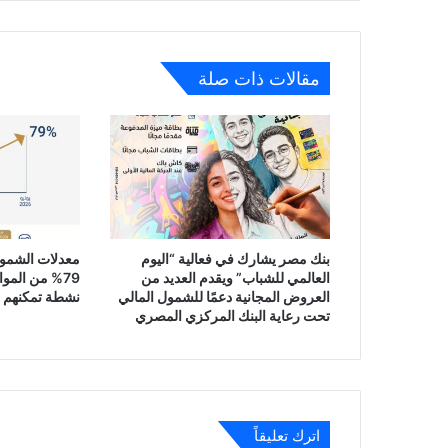
مارس
2020
مقالات ذات صلة
بنك مصر يشارك في فعالية “اليوم
معدلات الشمول
العالمي للشباب” ويقدم العديد من
79% من المو
العروض المجانية دعمًا للشمول المالي
نشطة تمكنهم م
تحت رعاية البنك المركزي المصري
اترك تعليقاً