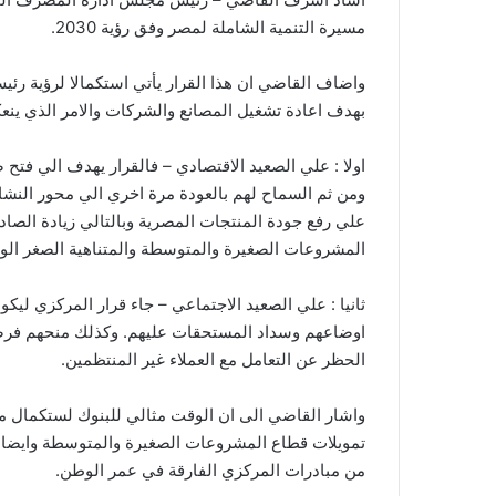
مسيرة التنمية الشاملة لمصر وفق رؤية 2030.
واضاف القاضي ان هذا القرار يأتي استكمالا لرؤية رئي
بهدف اعادة تشغيل المصانع والشركات والامر الذي ينعك
اولا : علي الصعيد الاقتصادي – فالقرار يهدف الي فت
ومن ثم السماح لهم بالعودة مرة اخري الي محور النشاط 
علي رفع جودة المنتجات المصرية وبالتالي زيادة الص
المشروعات الصغيرة والمتوسطة والمتناهية الصغر الوا
ثانيا : علي الصعيد الاجتماعي – جاء قرار المركزي ليك
اوضاعهم وسداد المستحقات عليهم. وكذلك منحهم فرصة 
الحظر عن التعامل مع العملاء غير المنتظمين.
واشار القاضي الى ان الوقت مثالي للبنوك لستكمال من
تمويلات قطاع المشروعات الصغيرة والمتوسطة وايضا ا
من مبادرات المركزي الفارقة في عمر الوطن.