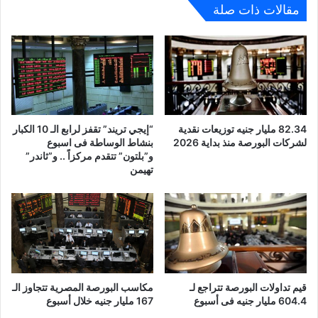
مقالات ذات صلة
82.34 مليار جنيه توزيعات نقدية
“إيجي تريند” تقفز لرابع الـ 10 الكبار
لشركات البورصة منذ بداية 2026
بنشاط الوساطة فى اسبوع
و”بلتون” تتقدم مركزاً .. و”ثاندر”
تهيمن
قيم تداولات البورصة تتراجع لـ
مكاسب البورصة المصرية تتجاوز الـ
604.4 مليار جنيه فى أسبوع
167 مليار جنيه خلال أسبوع