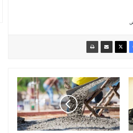
فيسبوك
‫X
مشاركة عبر البريد
طباعة
مصانع
الأسمنت
ترفع
سعر
طن
المستهلك
ل
2250
جنية