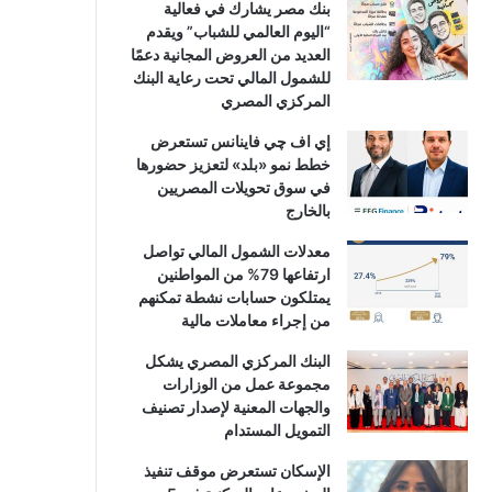
بنك مصر يشارك في فعالية
“اليوم العالمي للشباب” ويقدم
العديد من العروض المجانية دعمًا
للشمول المالي تحت رعاية البنك
المركزي المصري
إي اف چي فاينانس تستعرض
خطط نمو «بلد» لتعزيز حضورها
في سوق تحويلات المصريين
بالخارج
معدلات الشمول المالي تواصل
ارتفاعها 79% من المواطنين
يمتلكون حسابات نشطة تمكنهم
من إجراء معاملات مالية
البنك المركزي المصري يشكل
مجموعة عمل من الوزارات
والجهات المعنية لإصدار تصنيف
التمويل المستدام
الإسكان تستعرض موقف تنفيذ