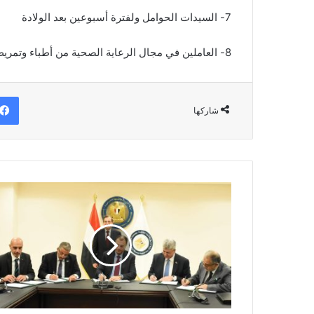
7- السيدات الحوامل ولفترة أسبوعين بعد الولادة
8- العاملين في مجال الرعاية الصحية من أطباء وتمريض
شاركها
مذكرة
تفاهم
لإمداد
"أبوقير
للمغذيات
الزراعية"
بالهيدروجين
الأخضر
والكهرباء