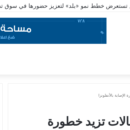
تستعرض خطط نمو «بلد» لتعزيز حضورها في سوق تحو
ة تحذر من 8 حالات تزيد خطورة