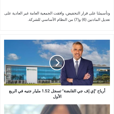
وتأسيسًا على قرار التخفيض، وافقت الجمعية العامة غير العادية على
تعديل المادتين (6) و(7) من النظام الأساسي للشركة.
أرباح
"إي
إف
جي
القابضة"
تسجل
1.52
مليار
جنيه
في
أرباح "إي إف جي القابضة" تسجل 1.52 مليار جنيه في الربع
الربع
الأول
الأول
وزيرة
الإسكان