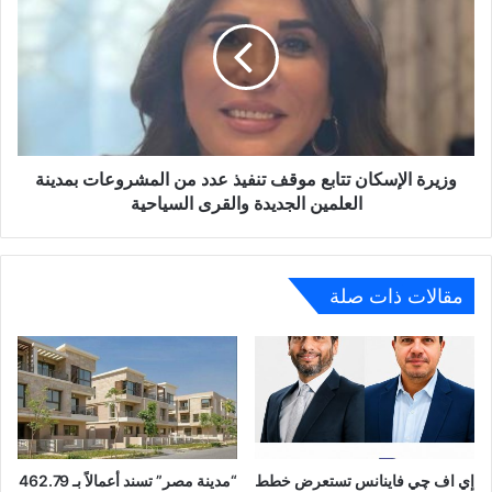
تتابع
موقف
تنفيذ
عدد
من
المشروعات
بمدينة
العلمين
وزيرة الإسكان تتابع موقف تنفيذ عدد من المشروعات بمدينة
الجديدة
العلمين الجديدة والقرى السياحية
والقرى
السياحية
مقالات ذات صلة
إي اف چي فاينانس تستعرض خطط
“مدينة مصر” تسند أعمالاً بـ 462.79