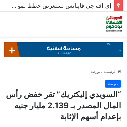
إي اف چي فاينانس تستعرض خطط نمو «بلد» لتعزيز حضورها في سوق تحويلات المصريين بالخارج
الرئيسية
/
بورصة
بورصة
“السويدي إليكتريك” تقر خفض رأس
المال المصدر بـ 2.139 مليار جنيه
بإعدام أسهم الإثابة