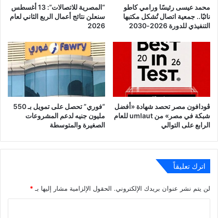
محمد عيسى رئيسًا ورامي كاطو
“المصرية للاتصالات”: 13 أغسطس
نائبًا.. جمعية اتصال تُشكل مكتبها
سنعلن نتائج أعمال الربع الثاني لعام
التنفيذي للدورة 2026-2030
2026
ڤودافون مصر تحصد شهادة «أفضل
“فوري” تحصل على تمويل بـ 550
شبكة في مصر» من umlaut للعام
مليون جنيه لدعم المشروعات
الرابع على التوالي
الصغيرة والمتوسطة
اترك تعليقاً
لن يتم نشر عنوان بريدك الإلكتروني.
الحقول الإلزامية مشار إليها بـ
*
ا