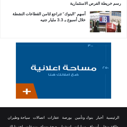
رسم خريطة الفرص الاستثمارية
أسهم “البنوك” تتراجع لثامن القطاعات النشطة
خلال أسبوع بـ 3.3 مليار جنيه
الرئيسية
أخبار
بنوك وتأمين
بورصة
عقارات
اتصالات
سياحة وطيران
طاقة ونقل
أسواق
سيارات
استثمار
صحة ودواء
منوعات
اخترنا لك