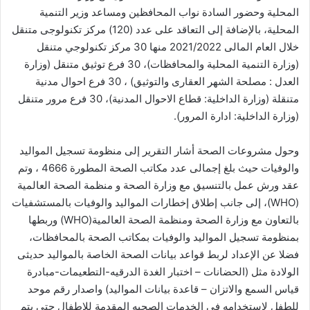
المحلية وحضور السادة نواب المحافظين ومساعد وزير التنمية
المحلية، بالإضافة إلى التعاقد على عدد (120) مركز تكنولوجى متنقل
خلال العام المالى 2021/2022 منها 30 مركز تكنولوجي متنقل
(وزارة التنمية المحلية والمحافظات)، 30 فرع توثيق متنقل (وزارة
العدل : مصلحة الشهر العقارى والتوثيق) ، 30 فرع احوال مدنية
متنقلة (وزارة الداخلية: قطاع الاحوال المدنية)، 30 فرع مرور متنقل
(وزارة الداخلية: ادارة المرور).
وحول مشروعات الصحة أشار التقرير إلى منظومة تسجيل المواليد
والوفيات حيث بلغ إجمالى عدد مكاتب الصحة المطورة 4666 ، وتم
عقد ورش عمل بالتنسيق مع وزارة الصحة و منظمة الصحة العالمية
(WHO)، إلى جانب إطلاق إخطارات المواليد والوفيات بالمستشفيات
بالتعاون مع وزارة الصحة ومنظمة الصحة العالمية(WHO) وربطها
بمنظومة تسجيل المواليد والوفيات بمكاتب الصحة بالمحافظات،
فضلا عن الإعداد لربط قواعد بيانات الصحة الخاصة بالمواليد حديثى
الولادة مثل (الحضانات – اختبار الغدة الدرقيه-التطعيمات-مبادرة
قياس السمع والاتزان – قاعدة بيانات المواليد) واصدار رقم موحد
للطفل لاستخدامه فى الخدمات الصحيه المقدمة للاطفال حتى يتم