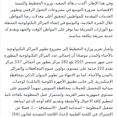
وفي هذا الإطار، أكدت د.هالة السعيد، وزيرة التخطيط والتنمية
الاقتصادية ضرورة التوسع في مشروعات التحول الرقمي وتطوير
الخدمات المقدمة للمواطنين لتحقيق أعلى معدلات رضا المواطن
خلال الفترة القادمة، والتوسع في إنشاء المراكز التكنولوجية المتنقلة
مع الوزارات الشريكة بما يوفر على المواطن الوقت والجهد ويقدم له
خدمة سريعة بتكلفة مناسبة.
وأشار تقرير وزارة التخطيط إلى مشروع تطوير المراكز التكنولوجية
بالأحياء والمدن موضحًا أن إجمالي عدد المراكز التكنولوجية المطورة
حتى شهر سبتمبر 2021 بلغ 282 مركز مطور من أجمالي 337 مركز
تقدم 222 خدمة على مستوى دواوين عموم المحافظات والمراكز
بالمدن والأحياء، كما تم الانتهاء من تطوير الديوان الذكي بمحافظة
الإسكندرية، إلى جانب تطبيق الأجهزة اللوحية (التابلت) كوحدات
ميدانية للتحصيل للحملات بمحافظة السويس تمهيداً للتعميم على
مستوي جمهورية مصر العربية، واستمرار عمل المنظومة بكفاءة تامة
لتنظيم كافة الاعمال والأنشطة وتقديم كافة أوجه الدعم (متابعة
تشغيل المنظومة – استدامة العمل -الاستضافة -…)، فضلا عن
الإشتراك في اللجنة العلمية لإعداد اللائحة التنفيذية لقانون (54)