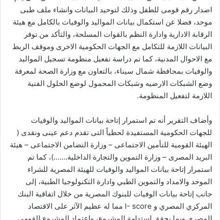
اصدار رقم قومى للطفل وذلك لتوحيد البيانات وانشاء ملف طبى
موحد، فضلا عن استكمال بيانات المواليد والوفيات بالكامل مع هيئة
الرقابة الادارية وادارة النظم بالقوات المسلحة، والتأكد من توفر
البيانات اللازمة للتكامل مع الجهات الحكومية الاخرى وموقف الربط
مع الاحوال المدنية، كما تم دراسة تفعيل منظومة تسجيل المواليد
والوفيات بمحافظة شمال سيناء، بالتعاون مع وزارة الصحة لمعرفة
وضع الشبكات الارضيه وشبكات المحمول لوضع الحلول الفنية
اللازمة لتفعيل المنظومة.
وأضاف التقرير أنه تم استمرار إتاحة بيانات المواليد والوفيات
للجهات الحكومية المستفيدة لحظياً التى تقدم دعم عينى ونقدى (
الهيئة القومية للتأمين الاجتماعى – وزارة التضامن الاجتماعى – هيئة
البريد المصرى – وزارة التموين والتجارة الداخلية…….)، كما تم
استمرار إتاحة بيانات المواليد والوفيات للهيئة المصرية للشراء
الموحد والامداد والتموين الطبي وادارة التكنولوجيا الطبية، إلى
جانب إتاحة بيانات الوفيات للبنوك المصرية من خلال اتفاقية البنك
المركزي المصري و I- score مما له عظيم الآثر على الاقتصاد
المصري وبما يحقق استدامة المشروع، واعتماد المشروع القومى