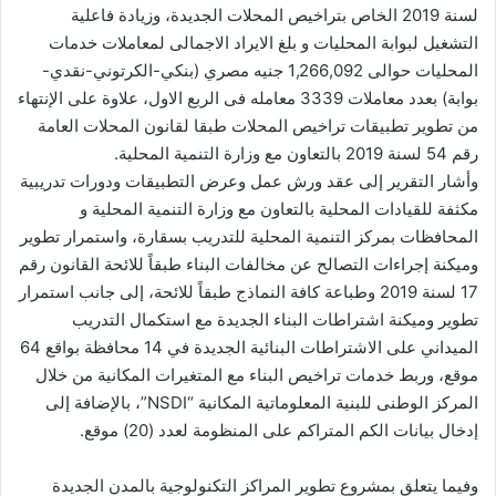
لسنة 2019 الخاص بتراخيص المحلات الجديدة، وزيادة فاعلية
التشغيل لبوابة المحليات و بلغ الايراد الاجمالى لمعاملات خدمات
المحليات حوالى 1,266,092 جنيه مصري (بنكي-الكرتوني-نقدي-
بوابة) بعدد معاملات 3339 معامله فى الربع الاول، علاوة على الإنتهاء
من تطوير تطبيقات تراخيص المحلات طبقا لقانون المحلات العامة
رقم 54 لسنة 2019 بالتعاون مع وزارة التنمية المحلية.
وأشار التقرير إلى عقد ورش عمل وعرض التطبيقات ودورات تدريبية
مكثفة للقيادات المحلية بالتعاون مع وزارة التنمية المحلية و
المحافظات بمركز التنمية المحلية للتدريب بسقارة، واستمرار تطوير
وميكنة إجراءات التصالح عن مخالفات البناء طبقاً للائحة القانون رقم
17 لسنة 2019 وطباعة كافة النماذج طبقاً للائحة، إلى جانب استمرار
تطوير وميكنة اشتراطات البناء الجديدة مع استكمال التدريب
الميداني على الاشتراطات البنائية الجديدة في 14 محافظة بواقع 64
موقع، وربط خدمات تراخيص البناء مع المتغيرات المكانية من خلال
المركز الوطنى للبنية المعلوماتية المكانية “NSDI”، بالإضافة إلى
إدخال بيانات الكم المتراكم على المنظومة لعدد (20) موقع.
وفيما يتعلق بمشروع تطوير المراكز التكنولوجية بالمدن الجديدة