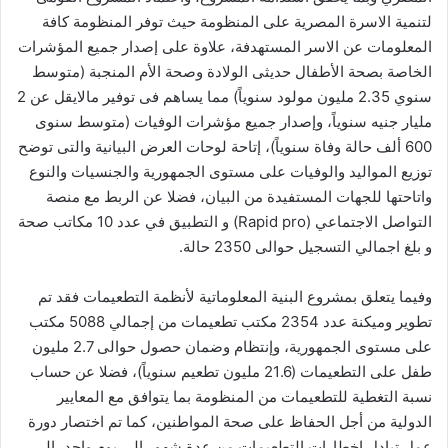
لتنمية الاسرة المصرية على المنظومة حيث توفر المنظومة كافة
المعلومات عن الاسر المستهدفة، علاوة على إصدار جميع المؤشرات
الخاصة بصحة الأطفال حديثى الولادة وصحة الأم المنجبة (متوسط
سنوي 2.35 مليون مولود سنوياً) مما يساهم فى توفير مالايقل عن 2
مليار جنيه سنوياً، وإصدار جميع مؤشرات الوفيات (متوسط سنوى
600 ألف حالة وفاة سنوياً)، إتاحة لوحات العرض البيانية والتى توضح
توزيع المواليد والوفيات على مستوى الجمهورية والجنسيات والنوع
واتاحتها للجهات المستفيدة من البيان، فضلا عن الربط مع منصة
التواصل الاجتماعي (Rapid pro) و التطبيق في عدد 10 مكاتب صحة
و بلغ اجمالي التسجيل حوالى 2350 حالة.
وفيما يتعلق بمشروع البنية المعلوماتية لأنظمة التطعيمات فقد تم
تطوير وميكنة عدد 2354 مكتب تطعيمات من إجمالي 5088 مكتب
على مستوى الجمهورية، وإنتظام وضمان حصول حوالى 2.7 مليون
طفل على التطعيمات (21.6 مليون تطعيم سنوياً)، فضلا عن حساب
نسبة التغطية للتطعيمات من المنظومة بما يتوافق مع المعايير
الدولية من أجل الحفاظ على صحة المواطنين، كما تم اختصار دورة
عمل تبادل إخطارات التطعيمات من عدة شهور الى يوم واحد، إلى