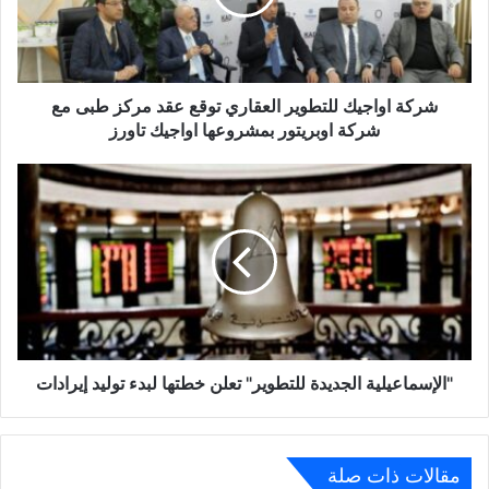
عقد
مركز
طبى
مع
شركة
شركة اواجيك للتطوير العقاري توقع عقد مركز طبى مع
اوبريتور
شركة اوبريتور بمشروعها اواجيك تاورز
بمشروعها
اواجيك
"الإسماعيلية
تاورز
الجديدة
للتطوير"
تعلن
خطتها
لبدء
توليد
إيرادات
"الإسماعيلية الجديدة للتطوير" تعلن خطتها لبدء توليد إيرادات
مقالات ذات صلة