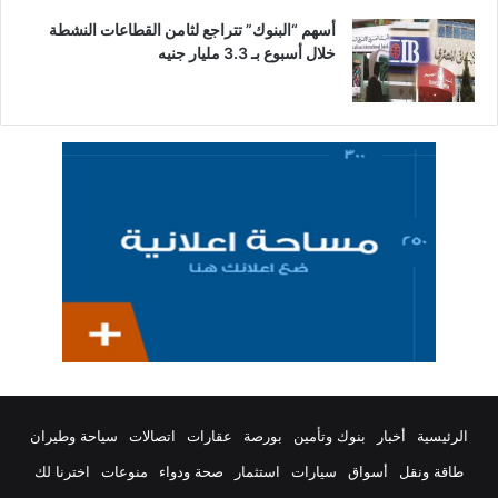
أسهم “البنوك” تتراجع لثامن القطاعات النشطة
خلال أسبوع بـ 3.3 مليار جنيه
الرئيسية
أخبار
بنوك وتأمين
بورصة
عقارات
اتصالات
سياحة وطيران
طاقة ونقل
أسواق
سيارات
استثمار
صحة ودواء
منوعات
اخترنا لك