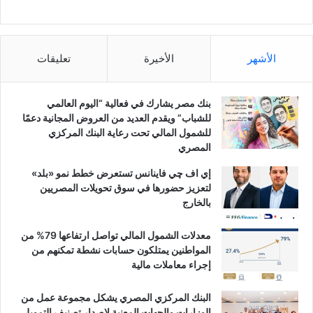
الأشهر
الأخيرة
تعليقات
بنك مصر يشارك في فعالية “اليوم العالمي
للشباب” ويقدم العديد من العروض المجانية دعمًا
للشمول المالي تحت رعاية البنك المركزي
المصري
إي اف چي فاينانس تستعرض خطط نمو «بلد»
لتعزيز حضورها في سوق تحويلات المصريين
بالخارج
معدلات الشمول المالي تواصل ارتفاعها 79% من
المواطنين يمتلكون حسابات نشطة تمكنهم من
إجراء معاملات مالية
البنك المركزي المصري يشكل مجموعة عمل من
الوزارات والجهات المعنية لإصدار تصنيف التمويل