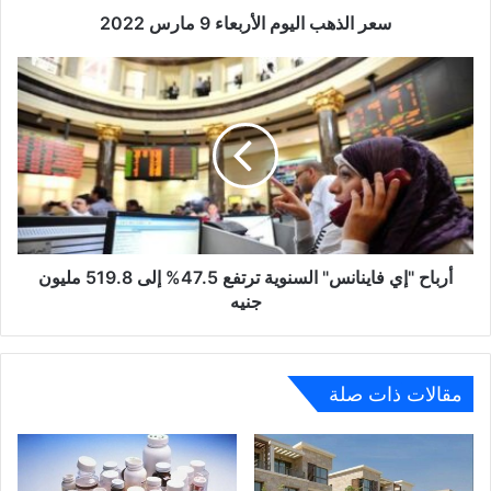
سعر الذهب اليوم الأربعاء 9 مارس 2022
أرباح
"إي
فاينانس"
السنوية
ترتفع
47.5%
إلى
519.8
مليون
جنيه
أرباح "إي فاينانس" السنوية ترتفع 47.5% إلى 519.8 مليون
جنيه
مقالات ذات صلة