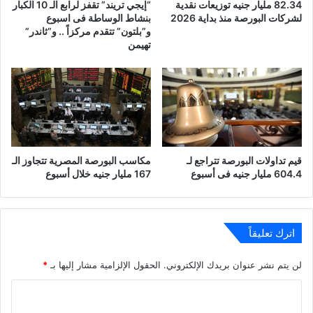
82.34 مليار جنيه توزيعات نقدية
“إيجي تريند” تقفز لرابع الـ 10 الكبار
لشركات البورصة منذ بداية 2026
بنشاط الوساطة فى اسبوع
و”بلتون” تتقدم مركزاً .. و”ثاندر”
تهيمن
قيم تداولات البورصة تتراجع لـ
مكاسب البورصة المصرية تتجاوز الـ
604.4 مليار جنيه فى أسبوع
167 مليار جنيه خلال أسبوع
اترك تعليقاً
لن يتم نشر عنوان بريدك الإلكتروني.
الحقول الإلزامية مشار إليها بـ
*
ا
ل