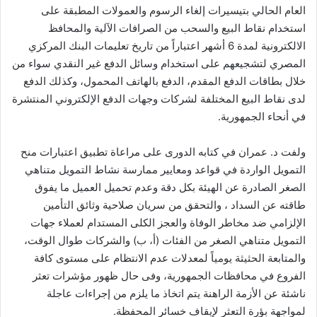
العام الحالي بتيسيرات إلغاء الرسوم والعمولات المطبقة على
استخدام نقاط البيع والسحب من الصرافات الآلية والمحافظ
الالكترونية لمدة 6 أشهر اعتباراً من تاريخ تعليمات البنك المركزي
المصري لتشجيعهم على استخدام وسائل الدفع غير النقدي سواء من
خلال بطاقات الدفع المقدم، الدفع بالهاتف المحمول، وكذلك الدفع
لدى نقاط البيع المختلفة لشركات وجهات الدفع الإلكتروني المنتشرة
في أنحاء الجمهورية.
ولفت د. عمران في كتابه الدورى على مراعاة تطبيق اعتبارات منح
التمويل الواردة في قواعد ومعايير ممارسة نشاط التمويل متناهي
الصغر الصادرة عن الهيئة بكل دقة وعدم تحميل العميل ما يفوق
طاقته عن السداد ، والتحقق من سريان صلاحية وثائق التأمين
الإلزامي ضد مخاطر الوفاة والعجز الكلى المستدام لعملاء جهات
التمويل متناهي الصغر من الفئات (أ، ب) والشركات طوال الوقت،
والمتابعة الحثيثة يومياً لمعدلات عدم الانتظام على مستوى كافة
الفروع في محافظات الجمهورية، وفى حال ظهور مؤشرات تعثر
ناشئة عن الأزمة الراهنة يتم اتخاذ ما يلزم من إجراءات عاجلة
لمواجهة بؤرة التعثر لإيقاف خسائر المحفظة.