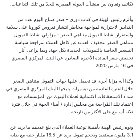
تكاتف وتعاون بين منشآت الدولة المصرية للحدّ من تلك التداعيات.
وألزم رئيس الهيئة في كتاب دوري – صدر صباح اليوم بعدد من
التدابير الاحترازية لمواجهة مخاطر انتشار فيروس كورونا على سلامة
واستقرار نشاط التمويل متناهي الصغر – مزاولي نشاط التمويل
متناهى الصغر بتخفيف العبء عن كاهل العملاء بمراجعة سياسة
التسعير الخاصة بالتمويلات الجديدة بكل جهة، وبما يراعى آثار
تخفيض سعر الفائدة الأخيرة الصادرة عن البنك المركزي المصري
في 16 مارس 2020.
وكذا أية مزايا أخرى قد تحصل عليها جهات التمويل متناهي الصغر
خلال الفترة القادمة من تيسيرات يتيحها البنك المركزي المصري في
سداد الاستحقاقات الائتمانية لعملاء البنوك من المؤسسات مع
اعتماد تلك المُراجعة من مجلس إدارة / أمناء الجهة في خلال فترة
ثلاثة أسابيع على الأكثر من تاريخه.
ونوه رئيس الهيئة بأهمية توعية العملاء الذى بلغ عددهم ما يزيد عن
3.1 مليون مستفيد وبحجم تمويل يزيد عن 16.5 مليار جنيه مع بداية