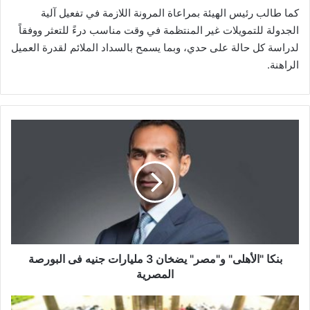
كما طالب رئيس الهيئة بمراعاة المرونة اللازمة في تفعيل آلية
الجدولة للتمويلات غير المنتظمة في وقت مناسب درءً للتعثر ووفقاً
لدراسة كل حالة على حدي، وبما يسمح بالسداد الملائم لقدرة العميل
الراهنة.
بنكا
"الأهلى"
و"مصر"
يضخان
3
مليارات
جنيه
فى
البورصة
المصرية
بنكا "الأهلى" و"مصر" يضخان 3 مليارات جنيه فى البورصة
المصرية
"مصر