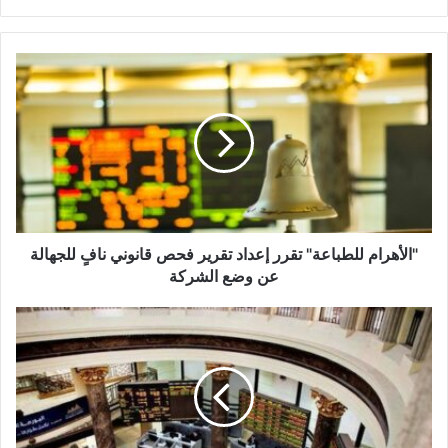
"الأهرام
للطباعة"
تقرر
إعداد
تقرير
فحص
قانوني
نافٍ
للجهالة
عن
"الأهرام للطباعة" تقرر إعداد تقرير فحص قانوني نافٍ للجهالة
وضع
عن وضع الشركة
الشركة
153.6
مليون
جنيه
أرباح
"القناة
للتوكيلات
الملاحية"