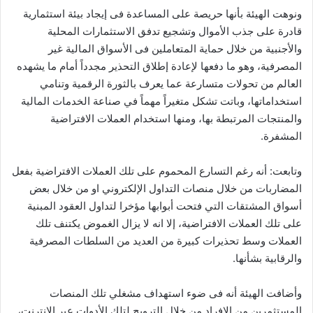
ونوهت الهيئة بأنها حريصة على المساعدة فى إيجاد بيئة استثمارية
قادرة على جذب الأموال وتشجيع تدفق الاستثمارات المحلية
والأجنبية من خلال حماية المتعاملين فى الأسواق المالية غير
المصرفية، وهو ما دفعها لإعادة إطلاق التحذير مجدداً أمام ما يشهده
العالم من تحولات متسارعة عما يعرف بالثورة الرقمية وتنامي
استخداماتها، وباتت تشكل متغيراً مهماً في صناعة الخدمات المالية
والمنتجات المرتبطة بها، ومنها استخدام العملات الافتراضية
المشفرة.
وتابعت: أنه رغم التسارع المحموم على تلك العملات الافتراضية بفعل
المضاربات من خلال منصات التداول الإلكتروني او من خلال بعض
أسواق المشتقات التي فتحت أبوابها مؤخرا لتداول العقود المبنية
على تلك العملات الافتراضية، إلا انه لا يزال الغموض يكتنف تلك
العملات وسط تحذيرات كبيرة من العديد من السلطات المصرفية
والرقابية بشأنها.
وأضافت الهيئة أنه فى ضوء استهداف مشغلي تلك المنصات
المستثمرين من الافراد من خلال الترويج لتلك الأدوات عبر الانترنت،