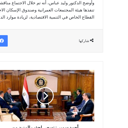
وأوضح الدكتور وليد عباس، أنه تم خلال الاجتماع منا
تنفذها هيئة المجتمعات العمرانية وصندوق الإسكان ال
القطاع الخاص في التنمية الاقتصادية، لزيادة موارد الد
شاركها
أحمد
سمير
:
نسعى
لجذب
المزيد
من
الاستثمارات
الاوروبية
للسوق
أحمد سمير : نسعى لجذب المزيد من