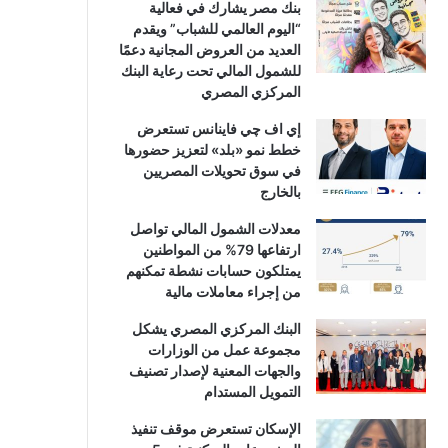
بنك مصر يشارك في فعالية
“اليوم العالمي للشباب” ويقدم
العديد من العروض المجانية دعمًا
للشمول المالي تحت رعاية البنك
المركزي المصري
إي اف چي فاينانس تستعرض
خطط نمو «بلد» لتعزيز حضورها
في سوق تحويلات المصريين
بالخارج
معدلات الشمول المالي تواصل
ارتفاعها 79% من المواطنين
يمتلكون حسابات نشطة تمكنهم
من إجراء معاملات مالية
البنك المركزي المصري يشكل
مجموعة عمل من الوزارات
والجهات المعنية لإصدار تصنيف
التمويل المستدام
الإسكان تستعرض موقف تنفيذ