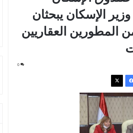
وزير الإسكان يبحثان
ن المطورين العقاريين
ت
0
فيسبوك
‫X