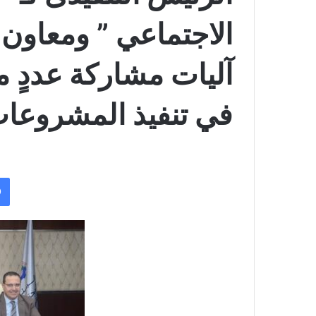
الاجتماعي ” ومعاون 
آليات مشاركة عددٍ م
في تنفيذ المشروعا