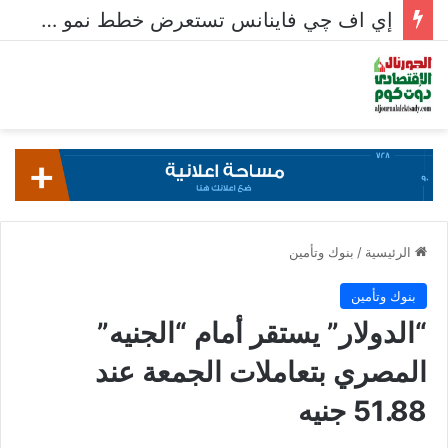
إي اف چي فاينانس تستعرض خطط نمو «بلد» لتعزيز حضورها في سوق تحويلات المصريين بالخارج
الرئيسية
/
بنوك وتأمين
بنوك وتأمين
“الدولار” يستقر أمام “الجنيه”
المصري بتعاملات الجمعة عند
51.88 جنيه