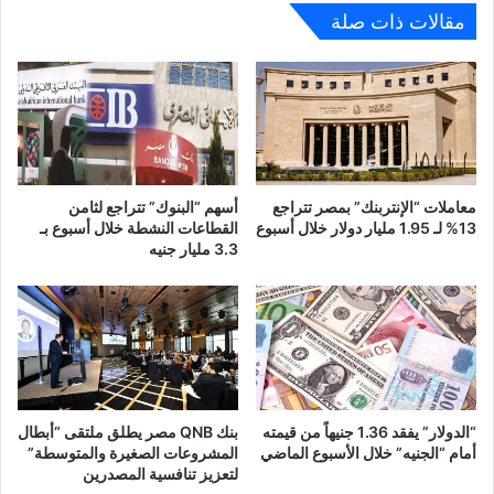
مقالات ذات صلة
معاملات “الإنتربنك” بمصر تتراجع
أسهم “البنوك” تتراجع لثامن
13% لـ 1.95 مليار دولار خلال أسبوع
القطاعات النشطة خلال أسبوع بـ
3.3 مليار جنيه
“الدولار” يفقد 1.36 جنيهاً من قيمته
بنك QNB مصر يطلق ملتقى “أبطال
أمام “الجنيه” خلال الأسبوع الماضي
المشروعات الصغيرة والمتوسطة”
لتعزيز تنافسية المصدرين