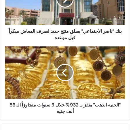
جديد
لصرف
المعاش
مبكراً
قبل
بنك "ناصر الاجتماعي" يطلق منتج جديد لصرف المعاش مبكراً
موعده
قبل موعده
"الجنيه
الذهب"
يقفز
بـ
932%
خلال
6
سنوات
متجاوزاً
الـ
"الجنيه الذهب" يقفز بـ 932% خلال 6 سنوات متجاوزاً الـ 56
56
ألف جنيه
ألف
جنيه