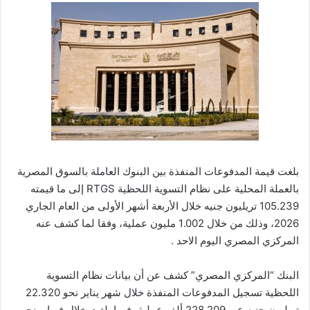
بلغت قيمة المدفوعات المنفذة بين البنوك العاملة بالسوق المصرية
بالعملة المحلية على نظام التسوية اللحظية RTGS إلى ما قيمته
105.239 تريليون جنيه خلال الأربعة أشهر الأولى من العام الجاري
2026، وذلك من خلال 1.002 مليون عملية، وفقا لما كشف عنه
المركزي المصري اليوم الاحد .
البنك “المركزي المصري” كشف عن أن بيانات نظام التسوية
اللحظية تسجيل المدفوعات المنفذة خلال شهر يناير نحو 22.320
تريليون جنيه عبر 228.209 ألف عملية، فيما بلغت خلال فبراير نحو