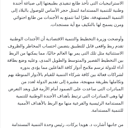
الاستراتيجيات التى تأخذ طابع تنفيذى بطبيعتها إلى صياغة أجندة
وطنية للتنمية المستدامة لتمثل حجر الأساس للوصول بالبلاد إلى
التنمية المستهدفة، نظرًا لما تتمتع به الأجندات من طابع احتوائي
ومرن يسمح لها بالتكيف مع أية مستجدات.
وأوضحت وزيرة التخطيط والتنمية الاقتصادية أن الأجندات الوطنية
تقدم ربط واقعى قابل للتطبيق يتضمن احتساب المخاطر والظروف
الاستثنائية مثل تلك التى يمر بها العالم حاليًا، مما يمكنها من الربط
بين التخطيط القصير والمتوسط والطويل المدى، وعليه وضع بطاقة
أداء للدولة ترسم ملامح أدوار كافة الفاعلين مما يؤدى بدوره
لشراكات فعالة بين كافة شركاء التنمية للقيام بالأدوار المنوطة بهم
وتكاملها بطريقة ممهنجة، مشيرة إلى تقديم الدولة لعدد من
المبادرات التى ساعدت على الصمود أمام الأزمة قبل وبعد التعرض
لها وهى المبادرات التى ترتبط بأهداف الأجندة الوطنية للتنمية
المستدامة الرئيسية والفرعية منها مع الربط بالأهداف الأممية
للتنمية المستدامة.
من جانبها أشارت د. هويدا بركات، رئيس وحدة التنمية المستدامة