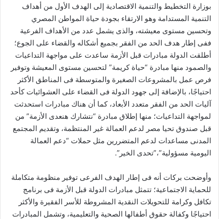
بوزارة التخطيط والتنمية الاقتصادية إلى الهدف الأول من أهداف
التنمية المستدامة وهو الارتقاء بجودة حياة المواطن المصري
وتحسين مستوى معيشته، والذى يشمل عدد من الأهداف الفرعية
ففى إطار هدف الحد من الفقر بجميع أشكاله والقضاء على الجوع؛
أطلقت الدولة مبادرات قبل الأزمة ساعدت على مواجهة التداعيات
والصمود منها مبادرة “حياة كريمة” لتحسين مستوى المعيشة وتوفير
فرص عمل بالمشروعات الصغيرة والمتوسطة فى المناطق الأكثر
احتياجًا، بالإضافة إلى جهود الدولة فى القضاء على العشوائيات كأحد
آليات الحد من الفقر متعدد الأبعاد، كما أن هناك مبادرات استحدثت
لمواجهة التداعيات؛ منها إطلاق مبادرة “نتشارك هنعدى الأزمة” من
قبل صندوق تحيا مصر لدعم العمالة غير المنتظمة، وتقديم المجتمع
المدنى مساعدات لدعم المتضررين مثل حملات “دعم العمالة
اليومية مسؤولية”،”تحدى الخير”.
وأوضحت بركات أنه فى إطار الهدف الفرعى توفير منظومة متكاملة
للحماية الاجتماعية؛ تتمثل مبادرات الدولة قبل الأزمة فى برنامج
تكافل وكرامة للتحويلات النقدية المشروطة للأسر الفقيرة والأكثر
احتياجًا وكفالة حقوق أطفالها الصحية والتعليمية، وتشمل المبادرات