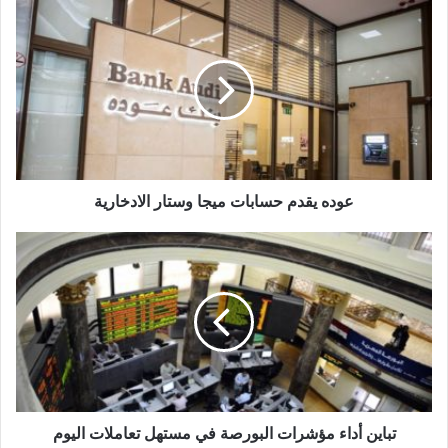
عوده
يقدم
حسابات
ميجا
وستار
الادخارية
عوده يقدم حسابات ميجا وستار الادخارية
تباين
أداء
مؤشرات
البورصة
في
مستهل
تعاملات
اليوم
تباين أداء مؤشرات البورصة في مستهل تعاملات اليوم