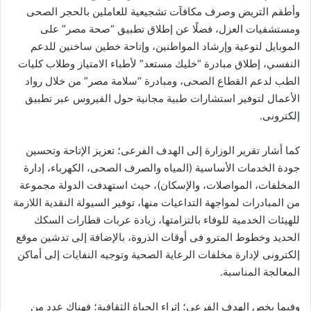
وأطقم التريض وصرف مكافآت تشجيعية للعاملين بالحجر الصحى
ومستشفيات العزل، فضلًا عن إطلاق تطبيق “صحة مصر” على
الموبايل لتوعية وإرشاد المواطنين، وإتاحة خطين ساخنين للدعم
النفسي، إطلاق مبادرة “خليك مستعد” لأطباء الامتياز وطلاب كليات
الطب لدعم القطاع الصحى، ومبادرة “سلامة مصر” من خلال رواد
الأعمال لتوفير استشارات طبية مجانية حول الفيروس عبر تطبيق
إلكترونى.
كما أشار تقرير الوزارة إلى الهدف الفرعى؛ تعزيز الإتاحة وتحسين
جودة الخدمات الأساسية (المياه والصرف الصحى، الكهرباء، إدارة
المخلفات، المواصلات، والإسكان)، حيث استهدفت الدولة مجموعة
من المبادرات لمواجهة التداعيات منها، توفير السيولة النقدية اللازمة
للهيئات الخدمية للوفاء بالتزامتها، زيادة عربات قطارات السكك
الحديد وخطوط المترو فى أوقات الذروة، بالإضافة إلى تدشين موقع
إلكترونى لإدارة مخلفات الرعاية الصحية وتوجيه النفايات إلى أماكن
المعالجة المناسبة.
وفيما يخص الهدف الفرعى؛ إثراء الحياة الثقافية؛ فهناك عدد من