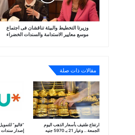
اجتماع
موسع
معايير
الاستدامة
والسندات
وزيرتا التخطيط والبيئة تناقشان فى اجتماع
الخضراء
موسع معايير الاستدامة والسندات الخضراء
مقالات ذات صلة
ارتفاع طفيف بأسعار الذهب اليوم
“فاليو” للتموي
الجمعة .. وعيار 21 بـ 5970 جنيه
إصدار سندات بم