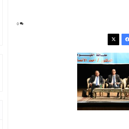
0
فيسبوك
‫X