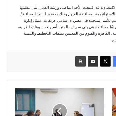
الاقتصادية قد افتتحت الأحد الماضى ورشة العمل التي تنظمها
دثة وتوطين أهدافها الاستراتيجية، بمحافظة الفيوم وذلك بحضور السيد المحافظ/
يم للأمم المتحدة فى مصر، م. سامي عريقات، ممثل إدارة
الشئون الاقتصادية والاجتماعية بالأمم المتحدة، وممثلى 14 محافظة هى بني سويف، المنيا، أسيوط، سوهاج، الغربية،
وبية، القاهرة والفيوم من المعنيين بملفات التخطيط والتنمية
يم.
فيسبوك
‫X
مشاركة عبر البريد
طباعة
نائب
"الإسكان"
يلتقي
ممثلي
"التعمير