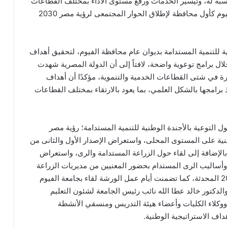
اسبة له، وتيسير الخدمات ورفع مستوى الآداء بمختلف القطاعات
المستهدفة ببرامج التنمية، معرباً عن تقديره لاختيار الفيوم كأول محافظة لإطلاق الحوار المجتمعى لرؤية مصر 2030
 للتنمية المستدامة بديوان عام محافظة الفيوم، لتحقيق أهداف
ال برامج توعوية واضحة، لافتاً إلى أن الدولة المصرية شهدت
 في شتى القطاعات الخدمية والتنموية، مؤكدًا أن أهداف
 برامجها بالشكل العلمي، بما يعود بالارتقاء بمختلف القطاعات
التوعية بالأجندة الوطنية للتنمية المستدامة؛ رؤية مصر
لوطنية على المستوى المحلى، واستعراض الإصدار الأول والثانى من
هداف الأممية للتنمية المستدامة ورؤية مصر 2030، بالإضافة إلى لقاء حول الزراعة المستدامة والرى، واستعراض
 وأساليب الرى المستدام بحضور المعنيين من مديريات الزراعة
والرى، فضلًا عن لقاء حول الحوكمة فى رؤية مصر 2030 المحدثة، كما تضمنت أيام عمل الورشة لقاء بجامعة الفيوم
لدكتور خالد عطا الله نائب رئيس الجامعة لشئون التعليم
وكلاء الكليات وأعضاء هيئة التدريس ومنسقي الأنشطة
داف الاستراتيجية الوطنية.