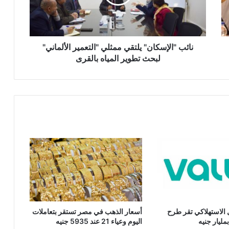
الألماني"
لبحث
تطوير
المياه
بالقرى
نائب "الإسكان" يلتقي ممثلي "التعمير الألماني"
لبحث تطوير المياه بالقرى
ل الاستهلاكي تقر طرح
أسعار الذهب في مصر تستقر بتعاملات
ليار جنيه
اليوم وعياء 21 عند 5935 جنيه