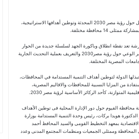
اختتمت وزارة التخطيط والتنمية الاقتصادية ورشة العمل حول رؤية مصر 2030 المحدثة وتوطين أهدافها الاستراتيجية،
 14 محافظة مختلفة.
ورشة تعد نقطة انطلاق وباكورة الجهد لسلسلة جديدة من الحوار
المجتمعي الذي تعتزم وزارة التخطيط إطلاقه بهدف نشر الوعي حول رؤية مصر2030 والتعريف بعملية التحديث الجارية
امعات المصرية المختلفة.
بذلها الدولة لتوطين أهداف التنمية المستدامة في المحافظات،
ستفادة من المزايا النسبية للمحافظات والاقاليم المصرية،
مية المتوازنة، كأحد الركائز الأساسية لرؤية مصر 2030.
ة محافظة الفيوم حول دور الإدارة المحلية فى توطين الأهداف
 لرؤية مصر 2030، وذلك بحضور الدكتورة هويدا بركات، رئيس وحدة التنمية المستدامة بوزارة
الاقتصادية بمعهد التخطيط القومى والسيد المحافظ أحمد
 المحافظة وممثلى الجمعيات ومنظمات المجتمع المدنى وعدد