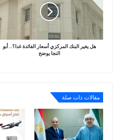
المركزي
أسعار
الفائدة
غدا؟..
أبو
النجا
يوضح
هل يغير البنك المركزي أسعار الفائدة غدا؟.. أبو
النجا يوضح
مقالات ذات صلة