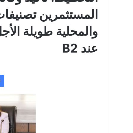
المستثمرين تصنيفات 
والمحلية طويلة الأج
عند B2