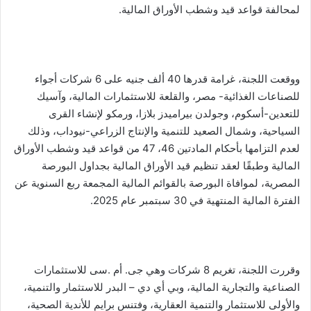
لمحالفة قواعد قيد وشطب الأوراق المالية.
ووقعت اللجنة، غرامة قدرها 40 ألف جنيه على 6 شركات أجواء
للصناعات الغذائية- مصر، والقلعة للاستثمارات المالية، وآسيك
للتعدين-أسكوم، وجولدن بيراميدز بلازا، ورمكو لإنشاء القرى
السياحية، وشمال الصعيد للتنمية والإنتاج الزراعي-نيوداب، وذلك
لعدم التزامها بأحكام المادتين 46، 47 من قواعد قيد وشطب الأوراق
المالية وطبقًا لعقد تنظيم قيد الأوراق المالية بجداول البورصة
المصرية، لموافاة البورصة بالقوائم المالية المجمعة ربع السنوية عن
الفترة المالية المنتهية في 30 سبتمبر عام 2025.
وقررت اللجنة، تغريم 8 شركات وهي جى. أم .سى للاستثمارات
الصناعية والتجارية المالية، وبي أي دي – البدر للاستثمار والتنمية،
والأولى للاستثمار والتنمية العقارية، وفتنس برايم للأندية الصحية،