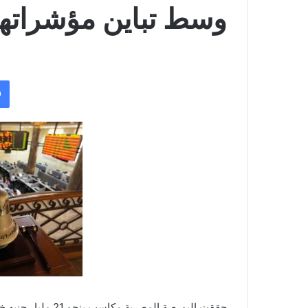
وسط تباين مؤشراته
حققت البورصة المصر