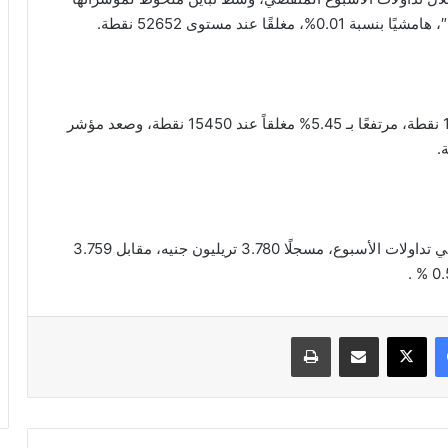
وحقق مؤشر “إيجي إكس 70″، قمة تاريخية عند 15466 نقطة، مرتفعًا بـ 5.45% مغلقاً عند 15450 نقطة، وصعد مؤشر
وسجل رأس المال السوقي ربحًا بقيمة 21 مليار جنيه في تداولات الأسبوع، مسجلًا 3.780 تريليون جنيه، مقابل 3.759
فيسبوك
‫X
مشاركة عبر البريد
طباعة