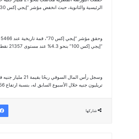
الرئيسية والثانوية، حيث انخفض مؤشر “إيجي إكس 30″، هامشيًا بنسبة 0.01%، مغلقًا عند مستوى 52652 نقطة.
“إيجي إكس 100” بنحو 4.3% عند مستوى 21357 نقطة.
تريليون جنيه خلال الأسبوع السابق له، بنسبة ارتفاع 0.56 % .
شاركها