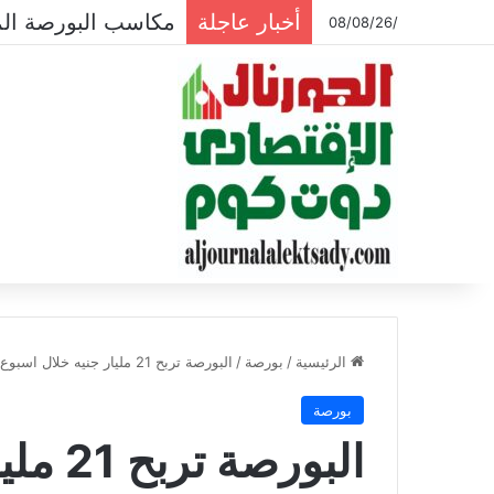
أخبار عاجلة
قيم تداولات البورصة تتراجع لـ 604.4 ملي
/08/08/26
الرئيسية
/
بورصة
/
البورصة تربح 21 مليار جنيه خلال اسبوع وسط تباين مؤشراتها
بورصة
البورص