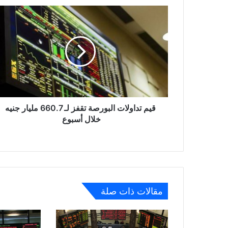
قيم
تداولات
البورصة
تقفز
لـ
660.7
مليار
جنيه
خلال
أسبوع
قيم تداولات البورصة تقفز لـ 660.7 مليار جنيه
خلال أسبوع
مقالات ذات صلة