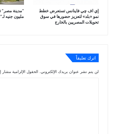
إي اف چي فاينانس تستعرض خطط
نمو «بلد» لتعزيز حضورها في سوق
مليون جنيه لـ”ا
تحويلات المصريين بالخارج
اترك تعليقاً
لن يتم نشر عنوان بريدك الإلكتروني.
الحقول الإلزامية مشار إل
ا
ل
ت
ع
ل
ي