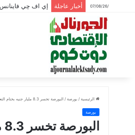
أخبار عاجلة
إي اف چي فاينانس 
/07/08/26
الرئيسية
/
بورصة
/
البورصة تخسر 8.3 مليار جنيه بختام التعاملات
بورصة
ال