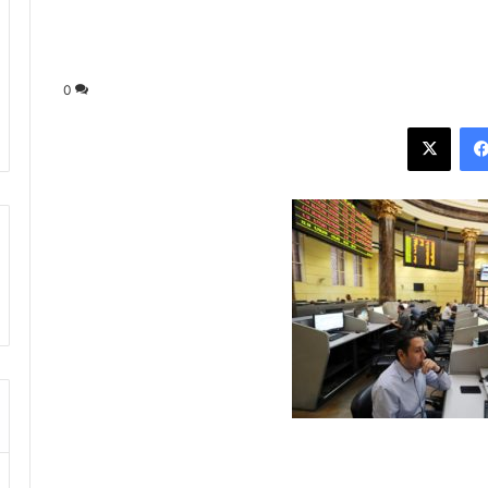
0
فيسبوك
‫X