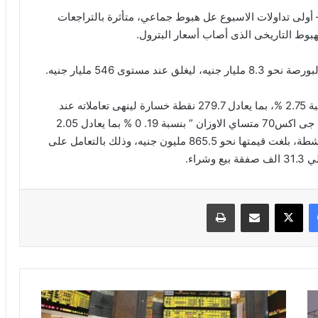
 أولى تداولات الاسبوع عل هبوط جماعي، متأثرة بالتراجعات
لهبوط التاريخى الذى أصاب أسعار البترول.
توى 546 مليار جنيه.
هبط المؤشر الرئيسي للبورصة ” اى جى اكس30″ بنسبة 2.75 %، بما يعادل 279.7 نقطة خسارة لينهى تعاملاته عند
مستوى 9874.9 نقطة، كما تراجع المؤشر الثانوى ” اى جى اكس70 متساي الاوزان ” بنسبة 19. 0 % بما يعادل 2.05
نقطة، ليغلق عند مستوى 1095 نقطة، وسط تداولات نشطة، بلغت قيمتها نحو 865.5 مليون جنيه، وذلك بالتعامل على
فيسبوك
‫X
مشاركة عبر البريد
طباعة
تراجع
مؤشر