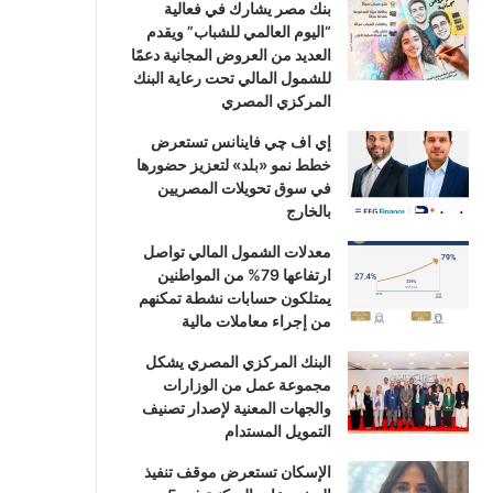
بنك مصر يشارك في فعالية
“اليوم العالمي للشباب” ويقدم
العديد من العروض المجانية دعمًا
للشمول المالي تحت رعاية البنك
المركزي المصري
إي اف چي فاينانس تستعرض
خطط نمو «بلد» لتعزيز حضورها
في سوق تحويلات المصريين
بالخارج
معدلات الشمول المالي تواصل
ارتفاعها 79% من المواطنين
يمتلكون حسابات نشطة تمكنهم
من إجراء معاملات مالية
البنك المركزي المصري يشكل
مجموعة عمل من الوزارات
والجهات المعنية لإصدار تصنيف
التمويل المستدام
الإسكان تستعرض موقف تنفيذ