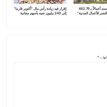
“مدينة مصر” تسند أعمالاً بـ 462.79
إقرار قيد زيادة رأس مال “أكتوبر فارما”
لنصر للأعمال المدنية”
إلى 240 مليون جنيه بأسهم مجانية
يها بـ
*