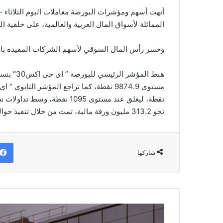
أنهت أسهم ومؤشرات البورصة معاملات اليوم الثلاثاء –
المماثلة لأسواق المال العربية والعالمية، على خلفية ا
وخسر رأس المال السوقي لأسهم الشركات المقيدة بالبورصة نحو 8.3 مليار جنيه، ليغلق عند مس
نحو 313.2 مليون ورقة مالية، تمت من خلال تنفيذ حوالي 31.3 الف صفقة بيع وشراء.
شاركها
نوفارتس
مصر