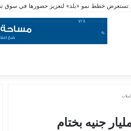
تستعرض خطط نمو «بلد» لتعزيز حضورها في سوق تحو
بورصة تخسر 8.3 مليار جنيه بختام