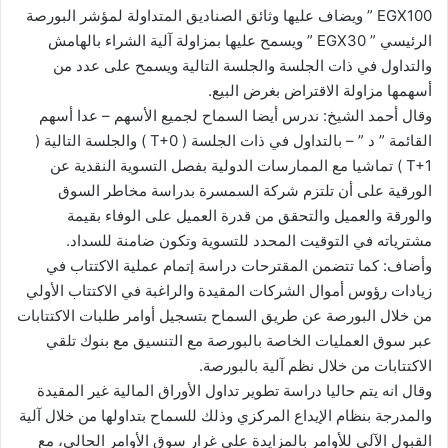
EGX100 ” ويضاف عليها وثائق الصناديق المتداولة لمؤشر البورصة
الرئيسي ” EGX30 ” ويسمح عليها بمزاولة آلية الشراء بالهامش
والتداول في ذات الجلسة والجلسة التالية ويسمح على عدد من
أسهمها مزاولة الاقتراض بغرض البيع.
وقال أحمد الشيخ: ندرس أيضا السماح لجميع الأسهم – عدا أسهم
القائمة ” د ” – بالتداول في ذات الجلسة ( T+0 ) والجلسة التالية (
T+1 ) تماشيا مع الممارسات الدولية بفصل التسوية النقدية عن
الورقية على أن تلتزم شركة السمسرة بدراسة مخاطر السوق
والورقة والعميل والتحقق من قدرة العميل على الوفاء بقيمة
مشترياته في التوقيت المحدد للتسوية وتكون ضامنة للسداد.
وأضاف: كما تتضمن المقترحات دراسة إتمام عملية الاكتتاب في
زيادات رؤوس أموال الشركات المقيدة والراغبة في الاكتتاب الأولي
من خلال البورصة عن طريق السماح بتسجيل أوامر طلبات الاكتتابات
عبر سوق العمليات الخاصة بالبورصة مع التنسيق مع بنوك تلقي
الاكتتابات من خلال نظم آلية بالبورصة.
وقال انه يتم حاليا دراسة تطوير تداول الأوراق المالية غير المقيدة
والمدرجة بنظام الإيداع المركزي وذلك للسماح بتداولها من خلال آلية
القبول الآلي للأوامر بالمزايدة على غرار سوق الأوامر الحالي، مع