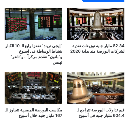
82.34 مليار جنيه توزيعات نقدية
“إيجي تريند” تقفز لرابع الـ 10 الكبار
لشركات البورصة منذ بداية 2026
بنشاط الوساطة فى اسبوع
و”بلتون” تتقدم مركزاً .. و”ثاندر”
تهيمن
قيم تداولات البورصة تتراجع لـ
مكاسب البورصة المصرية تتجاوز الـ
604.4 مليار جنيه فى أسبوع
167 مليار جنيه خلال أسبوع