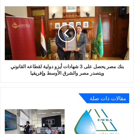
«سكن
لكل
بنك
المصريين»
مصر
بمدينة
يحصل
حدائق
على
العاصمة
3
شهادات
أيزو
دولية
لقطاعه
القانوني
بنك مصر يحصل على 3 شهادات أيزو دولية لقطاعه القانوني
ويتصدر
ويتصدر مصر والشرق الأوسط وإفريقيا
مصر
والشرق
الأوسط
وإفريقيا
مقالات ذات صلة