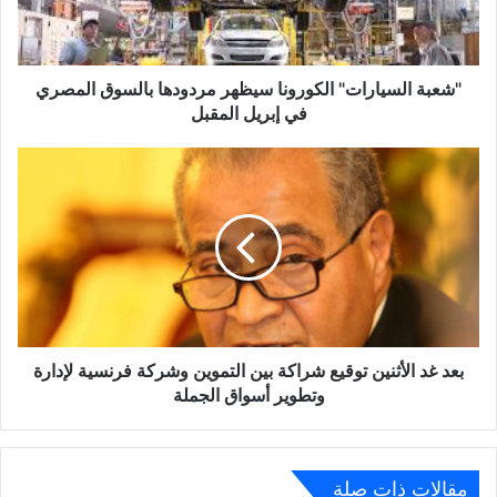
المصري
في
إبريل
المقبل
"شعبة السيارات" الكورونا سيظهر مردودها بالسوق المصري
في إبريل المقبل
بعد
غد
الأثنين
توقيع
شراكة
بين
التموين
وشركة
فرنسية
لإدارة
بعد غد الأثنين توقيع شراكة بين التموين وشركة فرنسية لإدارة
وتطوير
وتطوير أسواق الجملة
أسواق
الجملة
مقالات ذات صلة