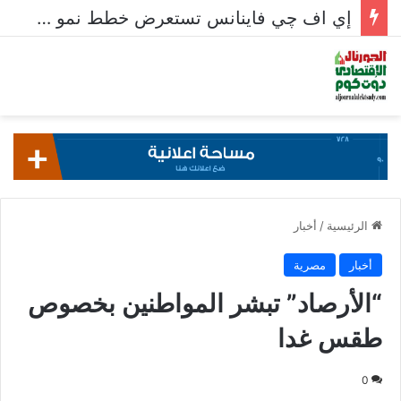
إي اف چي فاينانس تستعرض خطط نمو «بلد» لتعزيز حضورها في سوق تحويلات المصريين بالخارج
الرئيسية
/
أخبار
أخبار
مصرية
“الأرصاد” تبشر المواطنين بخصوص
طقس غدا
0