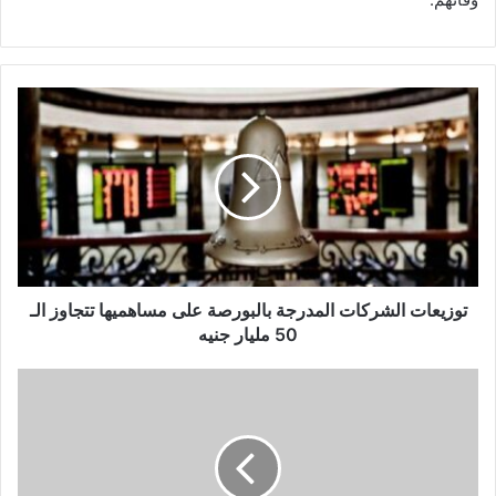
توزيعات
الشركات
المدرجة
بالبورصة
على
مساهميها
تتجاوز
الـ
50
مليار
توزيعات الشركات المدرجة بالبورصة على مساهميها تتجاوز الـ
جنيه
50 مليار جنيه
وزير
المالية
فى
لقائه
بنظيره
البرازيلى