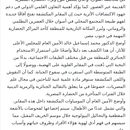
القديمة عبر العصور. كما يؤكد أهمية التعاون العلمي الدولي في دعم
جهود الاكتشافات الأثرية حيث إن المقابر المكتشفة تفتح آفاقًا جديدة
لفهم طبيعة المجتمع المحلي في أسوان خلال العصرين البطلمي
والروماني، وتُبرز المكانة التاريخية للمنطقة كأحد المراكز الحضارية
المهمة في جنوب مصر.
أوضح الدكتور محمد إسماعيل خالد الأمين العام للمجلس الأعلى
للآثار، أن هذا الكشف بعد دليلاً واضحًا على استمرار الاستخدام
الجنائزي للمنطقة من قبل مختلف الطبقات الاجتماعية، بدءًا من
النخبة التي دُفنت في المقابر العلوية على الهضبة، ووصولًا إلى
الطبقة المتوسطة التي استقرت في سفوح الجبانة. كما أن النقوش
واللقى المكتشفة ستوفر مادة علمية غنية للباحثين في مجال علم
المصريات، خصوصًا في ما يتعلق بالتقاليد الجنائزية والرمزية الدينية
خلال الفترات المتأخرة من الحضارة المصرية.
وأوضح الأمين العام أن المومياوات المكتشفة داخل هذه المقابر،
والتي تشمل عددًا من الأطفال، سيتم إخضاعها لفحوصات بالأشعة
المقطعية والتحاليل البيولوجية خلال موسم الخريف المقبل، مما
سيسهم في فهم أدق لهوية هؤلاء الأفراد وظروف حياتهم وأسباب
وفاتهم.