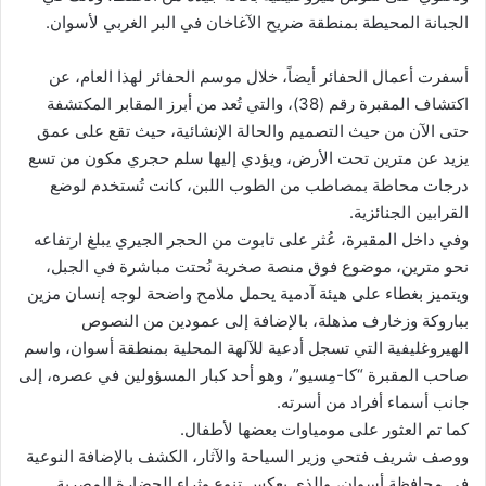
الجبانة المحيطة بمنطقة ضريح الآغاخان في البر الغربي لأسوان.
أسفرت أعمال الحفائر أيضاً، خلال موسم الحفائر لهذا العام، عن
اكتشاف المقبرة رقم (38)، والتي تُعد من أبرز المقابر المكتشفة
حتى الآن من حيث التصميم والحالة الإنشائية، حيث تقع على عمق
يزيد عن مترين تحت الأرض، ويؤدي إليها سلم حجري مكون من تسع
درجات محاطة بمصاطب من الطوب اللبن، كانت تُستخدم لوضع
القرابين الجنائزية.
وفي داخل المقبرة، عُثر على تابوت من الحجر الجيري يبلغ ارتفاعه
نحو مترين، موضوع فوق منصة صخرية نُحتت مباشرة في الجبل،
ويتميز بغطاء على هيئة آدمية يحمل ملامح واضحة لوجه إنسان مزين
بباروكة وزخارف مذهلة، بالإضافة إلى عمودين من النصوص
الهيروغليفية التي تسجل أدعية للآلهة المحلية بمنطقة أسوان، واسم
صاحب المقبرة “كا-مِسيو”، وهو أحد كبار المسؤولين في عصره، إلى
جانب أسماء أفراد من أسرته.
كما تم العثور على مومياوات بعضها لأطفال.
ووصف شريف فتحي وزير السياحة والآثار، الكشف بالإضافة النوعية
في محافظة أسوان، والذي يعكس تنوع وثراء الحضارة المصرية