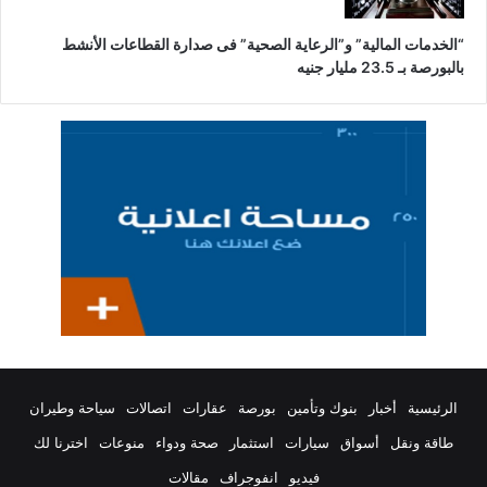
“الخدمات المالية” و”الرعاية الصحية” فى صدارة القطاعات الأنشط
بالبورصة بـ 23.5 مليار جنيه
الرئيسية
أخبار
بنوك وتأمين
بورصة
عقارات
اتصالات
سياحة وطيران
طاقة ونقل
أسواق
سيارات
استثمار
صحة ودواء
منوعات
اخترنا لك
فيديو
انفوجراف
مقالات