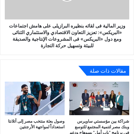
على
هامش
اجتماعات
«البريكس»:
وزير المالية فى لقائه بنظيره البرازيلى على هامش اجتماعات
تعزيز
«البريكس»: تعزيز التعاون الاقتصادي والاستثماري الثنائى
التعاون
ومع دول «البريكس» فى المشروعات الإنتاجية والصديقة
الاقتصادي
للبيئة وتسهيل حركة التجارة
والاستثماري
الثنائى
ومع
دول
مقالات ذات صلة
«البريكس»
فى
المشروعات
الإنتاجية
والصديقة
للبيئة
وتسهيل
حركة
شراكة بين مؤسستي ساويرس
وصول بعثة منتخب مصر إلى أتلانتا
التجارة
وبنك مصر لتنمية المجتمع للتوسع
استعداداً لمواجهة الأرجنتين
في برنامج “باب أمل” بسوهاج ودعم