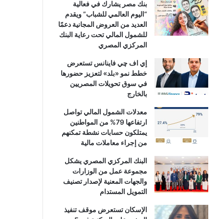
بنك مصر يشارك في فعالية
“اليوم العالمي للشباب” ويقدم
العديد من العروض المجانية دعمًا
للشمول المالي تحت رعاية البنك
المركزي المصري
إي اف چي فاينانس تستعرض
خطط نمو «بلد» لتعزيز حضورها
في سوق تحويلات المصريين
بالخارج
معدلات الشمول المالي تواصل
ارتفاعها 79% من المواطنين
يمتلكون حسابات نشطة تمكنهم
من إجراء معاملات مالية
البنك المركزي المصري يشكل
مجموعة عمل من الوزارات
والجهات المعنية لإصدار تصنيف
التمويل المستدام
الإسكان تستعرض موقف تنفيذ