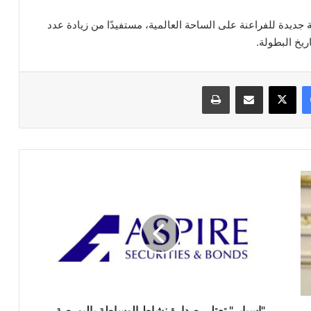
لمنتخب المصري في أن تكون نسخة 2026 بداية جديدة للفراعنة على الساحة العالمية، مستفيدًا من زيادة عدد
فيسبوك
‫X
مشاركة عبر البريد
طباعة
"اسباير"
تعتلي
صدارة
نشاط
الوساطة
بالبورصة
بقيم
تداولات
9.2
مليار
"اسباير" تعتلي صدارة نشاط الوساطة بالبورصة