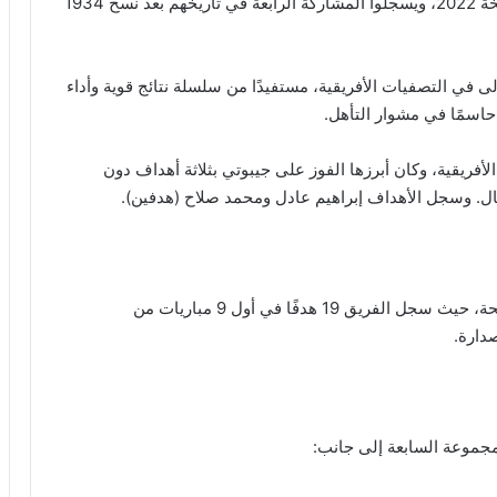
ليعود الفراعنة إلى البطولة العالمية بعد غيابهم عن نسخة 2022، ويسجلوا المشاركة الرابعة في تاريخهم بعد نسخ 1934
 في التصفيات الأفريقية، مستفيدًا من سلسلة نتائج قوية وأداء
حاسمًا في مشوار التأهل.
فريقية، وكان أبرزها الفوز على جيبوتي بثلاثة أهداف دون
يال. وسجل الأهداف إبراهيم عادل ومحمد صلاح (هدفين).
كما تصدر الفراعنة مجموعتهم بفضل قوة هجومية واضحة، حيث سجل الفريق 19 هدفًا في أول 9 مباريات من
دارة.