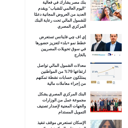
بنك مصر يشارك في فعالية
“اليوم العالمي للشباب” ويقدم
العديد من العروض المجانية دعمًا
للشمول المالي تحت رعاية البنك
المركزي المصري
إي اف چي فاينانس تستعرض
خطط نمو «بلد» لتعزيز حضورها
في سوق تحويلات المصريين
بالخارج
معدلات الشمول المالي تواصل
ارتفاعها 79% من المواطنين
يمتلكون حسابات نشطة تمكنهم
من إجراء معاملات مالية
البنك المركزي المصري يشكل
مجموعة عمل من الوزارات
والجهات المعنية لإصدار تصنيف
التمويل المستدام
الإسكان تستعرض موقف تنفيذ