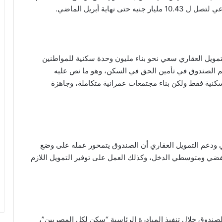
هاية أبريل الماضي.
مويل العقاري سعي نحو بناء مليون وحدة سكنية للمواطنين
إطلاقه في عام 2014، حيث يساهم الصندوق في تأمين الحق في السكن، وهو ما نص عليه
كنية فقط ولكن بناء مجتمعات عمرانية متكاملة، وجاهزة
 ودعم التمويل العقاري أن الصندوق يتمحور عمله على وضع
فضي ومتوسطي الدخل، وكذلك العمل على توفير التمويل اللازم
صندوق خلال تنفيذ المبادرة الرئاسية “سكن لكل المصريين”،