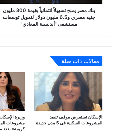
جنيه
مصري
بنك مصر يمنح تسهيلاً ائتمانياً بقيمة 300 مليون
و6.5
جنيه مصري و6.5 مليون دولار لتمويل توسعات
مليون
مستشفى "أندلسية المعادي"
دولار
لتمويل
توسعات
مستشفى
"أندلسية
مقالات ذات صلة
المعادي"
الإسكان تستعرض موقف تنفيذ
وزيرة الإسكان 
المشروعات السكنية في 5 مدن جديدة
مشروعات المبا
كريمة» بعدد م