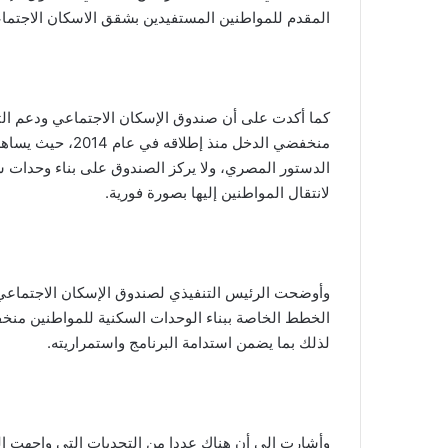
المقدم للمواطنين المستفيدين بشقق الاسكان الاجتماعي لتصل ل 10.43 مليار جنيه حتى ن
كما أكدت على أن صندوق الإسكان الاجتماعي ودعم الت
منخفضي الدخل منذ 
الدستور المصري، ولا يركز الصندوق على بناء وحدات س
لانتقال المواطنين إليها بصورة فورية.
وأوضحت الرئيس التنفيذي لصندوق الإسكان الاجتماعي
الخطط الخاصة ببناء الوحدات السكنية للمواطنين منخ
لذلك بما يضمن استدامة البرنامج واستمراريته.
وأشارت إلى أن هناك عددا من التحديات التي واجهت ال