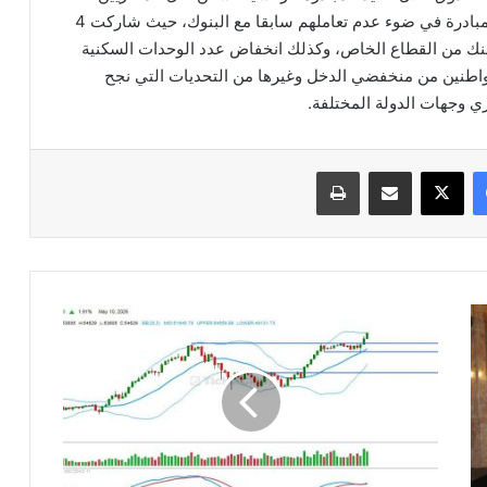
ومنها تخوف القطاع المصرفي من التعامل مع عملاء المبادرة في ضوء عدم تعاملهم سابقا مع البنوك، حيث شاركت 4
بنك من القطاع الخاص، وكذلك انخفاض عدد الوحدات السكنية
واطنين من منخفضي الدخل وغيرها من التحديات التي نجح
ي وجهات الدولة المختلفة.
فيسبوك
‫X
مشاركة عبر البريد
طباعة
تعرف
على
التحليل
الفني
لـمؤشر
"EGX
30"
بالجلسات