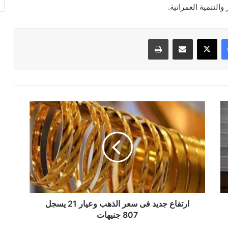
التنمية العمرانية.
فيسبوك
‫X
مشاركة عبر البريد
طباعة
ارتفاع
جديد
فى
سعر
الذهب
وعيار
21
يسجل
807
جنيهات
ارتفاع جديد فى سعر الذهب وعيار 21 يسجل
807 جنيهات