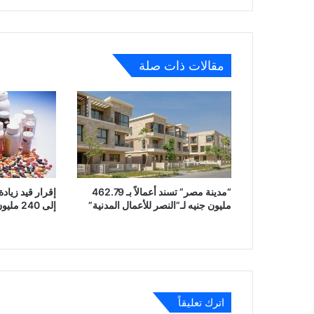
مقالات ذات صلة
“مدينة مصر” تسند أعمالاً بـ 462.79
إقرار قيد زياد
مليون جنيه لـ”النصر للأعمال المدنية”
إلى 240 مليون جنيه بأسهم مجانية
اترك تعليقاً