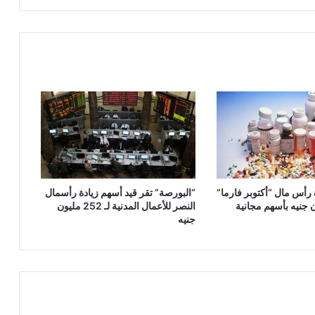
ة رأس مال “أكتوبر فارما”
“البورصة” تقر قيد أسهم زيادة رأسمال
النصر للأعمال المدنية لـ 252 مليون
جنيه