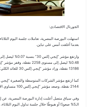
الجورنال الاقتصادى:
استهلت البورصة المصرية، تعاملات جلسة اليوم الثلاث
بعدما أغلقت أمس على تباين.
13186 نقطة، وزاد مؤشر “إيجي إكس 30 للعائد الكلي” بنسبة 0.3% ليصل إلى مستوى 4242 نقطة.
2144 نقطة، وصعد مؤشر “إيجي إكس 100 متساوي الأوزان”، بنسبة 0.65% ليصل إلى مستوى 3108 نقطة.
الـ5% صعودًا أو هبوطًا خلال جلسة تداول اليوم الثلا