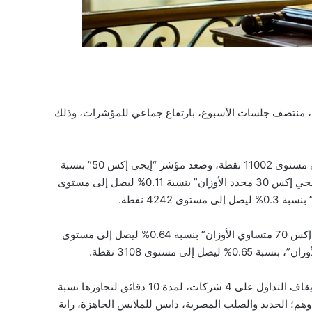
اء، منتصف جلسات الأسبوع، بارتفاع جماعي للمؤشرات، وذلك
وارتفع مؤشر “إيجي إكس 30” بنسبة 0.07% ليصل إلى مستوى 11002 نقطة، وصعد مؤشر “إيجي إكس 50” بنسبة
0.48% ليصل إلى مستوى 2258 نقطة، وقفز مؤشر “إيجي إكس 30 محدد الأوزان” بنسبة 0.11% ليصل إلى مستوى
كما ارتفع مؤشر الشركات المتوسطة والصغيرة “إيجي إكس 70 متساوي الأوزان” بنسبة 0.64% ليصل إلى مستوى
وفي سياق متصل أعلنت إدارة البورصة المصرية، عن إيقاف التداول على 4 شركات، لمدة 10 دقائق لتجاوزها نسبة
ثاء، وهم؛ الحديد والصلب المصرية، دايس للملابس الجاهزة، راية