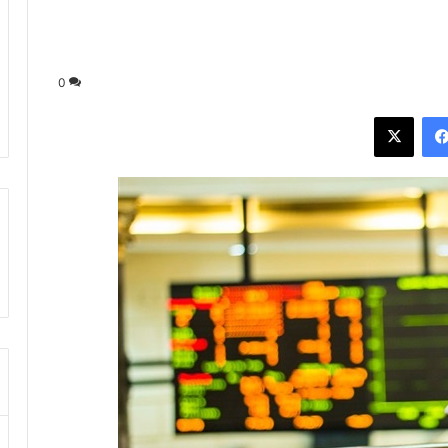
0
فيسبوك
‫X