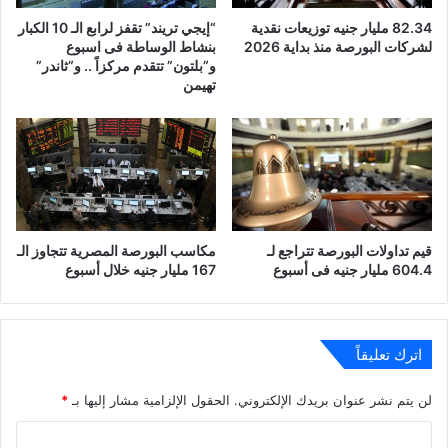
82.34 مليار جنيه توزيعات نقدية
“إيجي تريند” تقفز لرابع الـ 10 الكبار
لشركات البورصة منذ بداية 2026
بنشاط الوساطة فى اسبوع
و”بلتون” تتقدم مركزاً .. و”ثاندر”
تهيمن
قيم تداولات البورصة تتراجع لـ
مكاسب البورصة المصرية تتجاوز الـ
604.4 مليار جنيه فى أسبوع
167 مليار جنيه خلال أسبوع
اترك تعليقاً
لن يتم نشر عنوان بريدك الإلكتروني.
الحقول الإلزامية مشار إليها بـ
*
ا