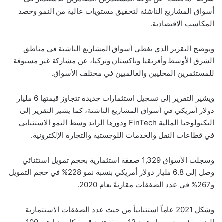
أسواق المشاريع الناشئة لتحقيق مستويات عالية من النمو وحصد
المكاسب الاقتصادية.
ويوضح التقرير الذي يغطي أسواق المشاريع الناشئة في مناطق
الشرق الأوسط وأفريقيا وباكستان وتركيا، عن مشاركة غير مسبوقة
للمستثمرين المحليين والعالميين في مختلف الأسواق.
ويشير التقرير إلى تسجيل استثمارات جديدة تتجاوز قيمتها 6 مليار
دولار أمريكي في أسواق المشاريع الناشئة، كما يشير التقرير إلى
التكنولوجيا المالية FinTech ودورها الرائد وسط النمو الاستثنائي
في قطاعات النقل والخدمات اللوجستية والتجارة الإلكترونية.
وسجلت الأسواق 1,329 صفقة استثمارية بحجم تمويل استثنائي
وصل إلى 6.8 مليار دولار أمريكي بنسبة نمو 228% في حجم التمويل
و267% في عدد الصفقات مقارنةً بعام 2020.
وشكل 2021 عاماً استثنائياً من حيث عدد الصفقات الاستثمارية
الضخمة؛ حيث سجل عقد 12 صفقة تزيد قيمة كل منها عن 100