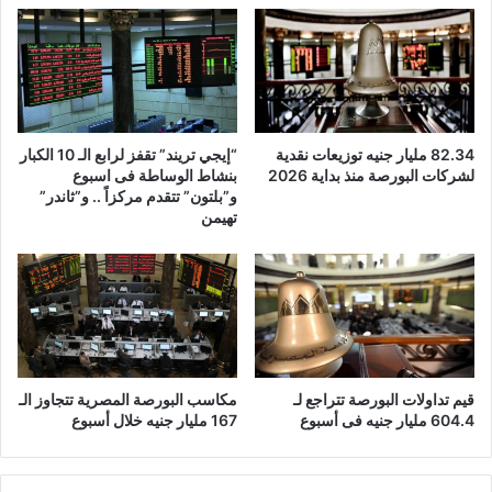
82.34 مليار جنيه توزيعات نقدية
“إيجي تريند” تقفز لرابع الـ 10 الكبار
لشركات البورصة منذ بداية 2026
بنشاط الوساطة فى اسبوع
و”بلتون” تتقدم مركزاً .. و”ثاندر”
تهيمن
قيم تداولات البورصة تتراجع لـ
مكاسب البورصة المصرية تتجاوز الـ
604.4 مليار جنيه فى أسبوع
167 مليار جنيه خلال أسبوع