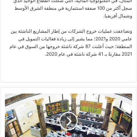
المثال، في التكنولوجيا المالية، التي شكّلت القطاع الوحيد الذي
سجل أكثر من 100 صفقة استثمارية في منطقة الشرق الأوسط
وشمال أفريقيا.
وتضاعفت عمليات خروج الشركات من إطار المشاريع الناشئة بين
عامي 2020 و2021؛ مما يشير إلى زيادة فعاليات التمويل في
المنطقة؛ حيث أعلنت 87 شركة ناشئة خروجها من السوق في عام
2021 مقارنةً بـ 41 شركة ناشئة في عام 2020.
"جولدن
بيراميدز"
توضح
دعوى
المنازعة
في
صحة