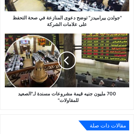
التحفظ
على
علامات
"جولدن بيراميدز" توضح دعوى المنازعة في صحة التحفظ
الشركة
على علامات الشركة
700
مليون
جنيه
قيمة
مشروعات
مسندة
لـ"الصعيد
للمقاولات"
700 مليون جنيه قيمة مشروعات مسندة لـ"الصعيد
للمقاولات"
مقالات ذات صلة