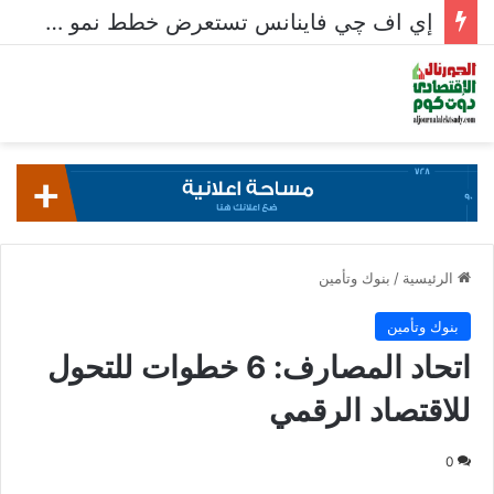
إي اف چي فاينانس تستعرض خطط نمو «بلد» لتعزيز حضورها في سوق تحويلات المصريين بالخارج
الرئيسية
/
بنوك وتأمين
بنوك وتأمين
اتحاد المصارف: 6 خطوات للتحول
للاقتصاد الرقمي
0