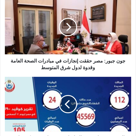
جون
جبور:
مصر
حققت
إنجازات
في
مبادرات
الصحة
العامة
وقدوة
جون جبور: مصر حققت إنجازات في مبادرات الصحة العامة
لدول
وقدوة لدول شرق المتوسط
شرق
المتوسط
الصحة:
تسجيل
112
حالة
إيجابية
جديدة
لفيروس
كورونا..
و