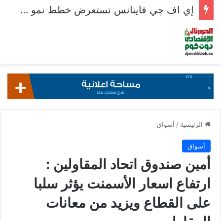
إي اف چي فاينانس تستعرض خطط نمو «بلد» لتعزيز حضورها في سوق تحويلات المصريين بالخارج
الرئيسية
/
أسواق
أسواق
أمين صندوق اتحاد المقاولين :
ارتفاع اسعار الأسمنت يؤثر سلبا
على القطاع ويزيد من معانات