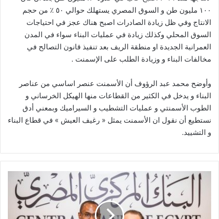
١٠٠ مليون طن و السوق المصري يستهلك حوالي ٥٠ ٪؜ من حجم
الانتاج وفي ظل زيادة الصادرات اصبح هناك عجز في احتياجات
السوق المحلي وكذلك زيادة في عمليات البناء سواء في المدن
العمرانية الجديدة او منطقة الريف بعد تنفيذ قانون التصالح في
مخالفات البناء و وزيادة الطلب على الإسمنت .
وأوضح محمد عبد الرؤوف أن الأسمنت عنصر اساسي من عناصر
البناء و يدخل في الكثير من القطاعات منها الهيكل الخرساني و
الطوب الأسمنتي و عمليات التشطيب و السيراميك وبمعني أدق
نستطيع أن نقول ان الأسمنت يمثل « رغيف العيش » في قطاع البناء
و التشييد.
نائب
المدير
العام
لصندوق
النقد