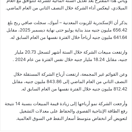
ويأتي هذا المقترح بعد تعديل السنة المالية للشركة لتتوافق مع العام
الميلادي، ليعكس أداء الشركة خلال النصف الثاني من العام الماضي.
يذكر أن الإسكندرية للزيوت المعدنية – أموك، سجلت صافي ربح بلغ
656.42 مليون جنيه منذ بداية يوليو حتى نهاية ديسمبر 2025، مقابل
641.64 مليون جنيه أرباحاً خلال الفترة نفسها من العام السابق له.
وارتفعت مبيعات الشركة خلال الستة أشهر لتسجل 20.73 مليار
جنيه، مقابل 18.24 مليار جنيه خلال نفس الفترة من عام 2024 .
وعن القوائم غير المجمعة، ارتفعت أرباح الشركة المستقلة خلال
النصف الثاني من العام الماضي إلى 843.86 مليون جنيه، مقابل
812.42 مليون جنيه خلال الفترة نفسها من العام السابق له.
وأرجعت الشركة نمو أرباحها إلى زيادة قيمة المبيعات بنسبة 14 نتيجة
رفع الطاقة الإنتاجية القصوى والحفاظ على معدلات التشغيل
لتعويض أثر انخفاض متوسط أسعار النفط في السوق العالمية.