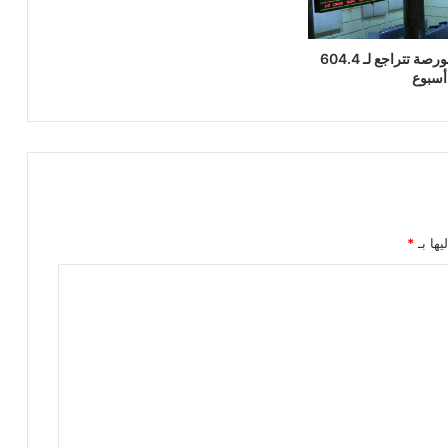
قيم تداولات البورصة تتراجع لـ 604.4
أسبوع
يها بـ
*