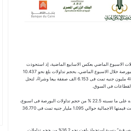
ت الاسبوع الماضي بعكس الاسابيع الماضية، إذ استحوذت
اسهم القطاع على ما نسبته 9.9 % من حجم تداولات البورصة خلال الاسبوع الماضي، بحجم تداولات بلغ نحو 10.437
مليون ورقة مالية بلغت قيمتها الاجمالية حوالي 480.179 مليون جنيه تمت فى 6.153 الف صفقة بيعا وشراءً، لتحل
 القطاعات فى السوق.
بينما حل فى المرتبة الأولى قطاع “العقارات” باستحواذه على ما نسبته 22.5 % من حجم تداولات البورصة فى اسبوع،
وبحجم تداولات بلغ نحو 497.220 مليون ورقة مالية بلغت قيمتها الاجمالية حوالي 1.095 مليار جنيه تمت فى 36.770
وفى المرتبة الثانية حل قطاع “الخدمات المالية غير المصرفية” بنسبة استحواذ بلغت نحو 16.2% من حجم تداولات