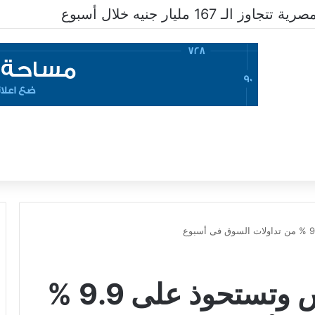
ـ 167 مليار جنيه خلال أسبوع
أسهم “البنوك” تنتعش وتستحوذ على 9.9 %