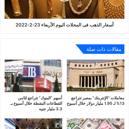
23-
2-
2022
أسعار الذهب فى المحلات اليوم الأربعاء 23-2-2022
مقالات ذات صلة
معاملات “الإنتربنك” بمصر تتراجع
أسهم “البنوك” تتراجع لثامن
13% لـ 1.95 مليار دولار خلال أسبوع
القطاعات النشطة خلال أسبوع بـ
3.3 مليار جنيه