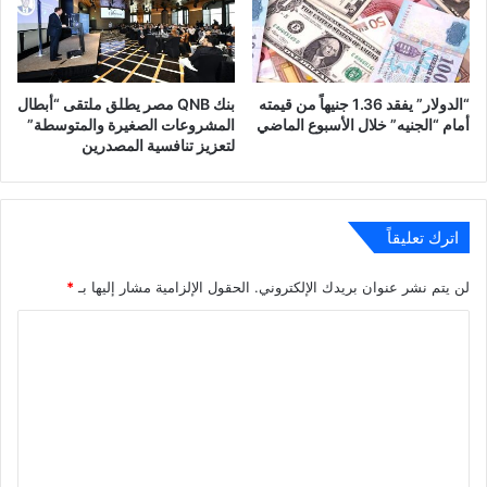
“الدولار” يفقد 1.36 جنيهاً من قيمته
بنك QNB مصر يطلق ملتقى “أبطال
أمام “الجنيه” خلال الأسبوع الماضي
المشروعات الصغيرة والمتوسطة”
لتعزيز تنافسية المصدرين
اترك تعليقاً
لن يتم نشر عنوان بريدك الإلكتروني.
الحقول الإلزامية مشار إليها بـ
*
ا
ل
ت
ع
ل