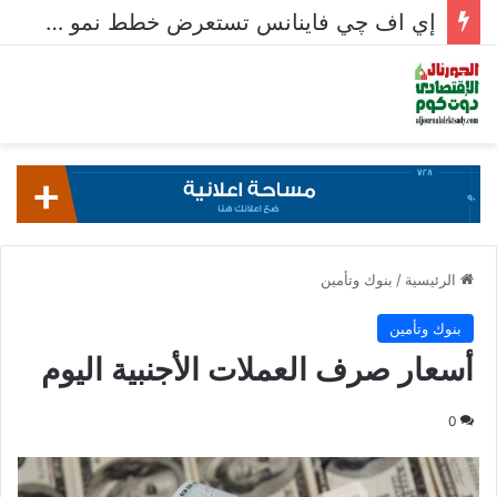
إي اف چي فاينانس تستعرض خطط نمو «بلد» لتعزيز حضورها في سوق تحويلات المصريين بالخارج
الرئيسية
/
بنوك وتأمين
بنوك وتأمين
أسعار صرف العملات الأجنبية اليوم
0