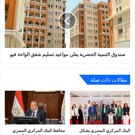
6790
التنمية
جنيه
الحضرية
يعلن
مواعيد
تسليم
شقق
الواحة
فيو
صندوق التنمية الحضرية يعلن مواعيد تسليم شقق الواحة فيو
مقالات ذات صلة
البنك المركزي المصري يشكل
محافظ البنك المركزي المصري