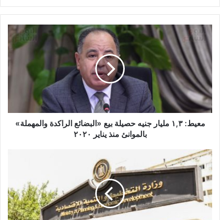
معيط:
١,٣
مليار
جنيه
حصيلة
بيع
«البضائع
الراكدة
والمهملة»
بالموانئ
معيط: ١,٣ مليار جنيه حصيلة بيع «البضائع الراكدة والمهملة»
منذ
بالموانئ منذ يناير ٢٠٢٠
يناير
٢٠٢٠
غدًا..
غلق
باب
التقدم
للمبادرة
الوطنية
للمشروعات