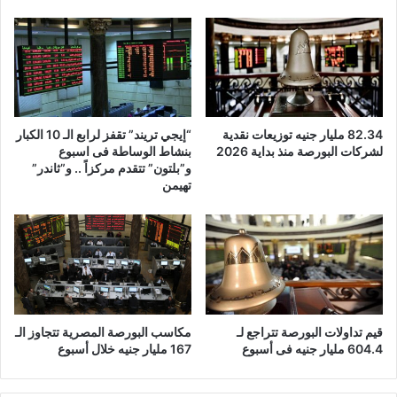
82.34 مليار جنيه توزيعات نقدية
“إيجي تريند” تقفز لرابع الـ 10 الكبار
لشركات البورصة منذ بداية 2026
بنشاط الوساطة فى اسبوع
و”بلتون” تتقدم مركزاً .. و”ثاندر”
تهيمن
قيم تداولات البورصة تتراجع لـ
مكاسب البورصة المصرية تتجاوز الـ
604.4 مليار جنيه فى أسبوع
167 مليار جنيه خلال أسبوع