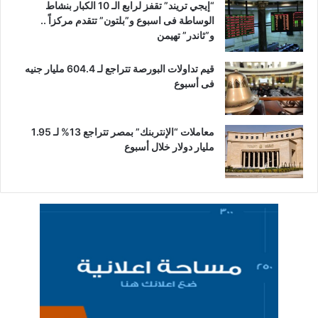
“إيجي تريند” تقفز لرابع الـ 10 الكبار بنشاط
الوساطة فى اسبوع و”بلتون” تتقدم مركزاً ..
و”ثاندر” تهيمن
قيم تداولات البورصة تتراجع لـ 604.4 مليار جنيه
فى أسبوع
معاملات “الإنتربنك” بمصر تتراجع 13% لـ 1.95
مليار دولار خلال أسبوع