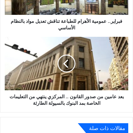
مواد
بالنظام
الأساسي
فبراير.. عمومية الأهرام للطباعة تناقش تعديل مواد بالنظام
الأساسي
بعد
عامين
من
صدور
القانون
..
المركزي
ينتهي
من
التعليمات
بعد عامين من صدور القانون .. المركزي ينتهي من التعليمات
الخاصة
الخاصة بمد البنوك بالسيولة الطارئة
بمد
البنوك
بالسيولة
الطارئة
مقالات ذات صلة