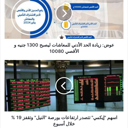
الحد
الأدني
للمعاشات
ليصبح
1300
جنيه
و
الأقصي
عوض: زيادة الحد الأدني للمعاشات ليصبح 1300 جنيه و
10080
الأقصي 10080
اسهم
"إيكمي"
تتصدر
ارتفاعات
بورصة
"النيل"
وتقفز
19
%
خلال
اسهم "إيكمي" تتصدر ارتفاعات بورصة "النيل" وتقفز 19 %
أسبوع
خلال أسبوع