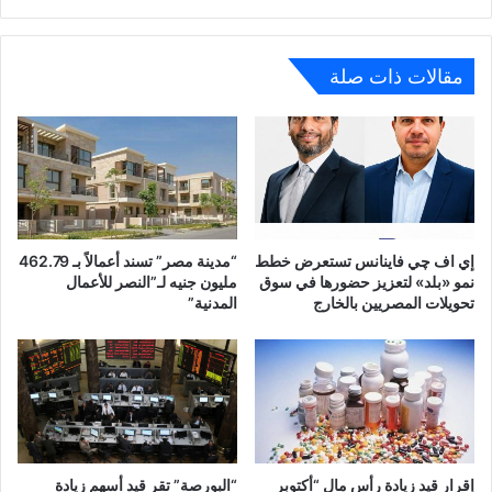
مقالات ذات صلة
إي اف چي فاينانس تستعرض خطط
“مدينة مصر” تسند أعمالاً بـ 462.79
نمو «بلد» لتعزيز حضورها في سوق
مليون جنيه لـ”النصر للأعمال
تحويلات المصريين بالخارج
المدنية”
إقرار قيد زيادة رأس مال “أكتوبر
“البورصة” تقر قيد أسهم زيادة