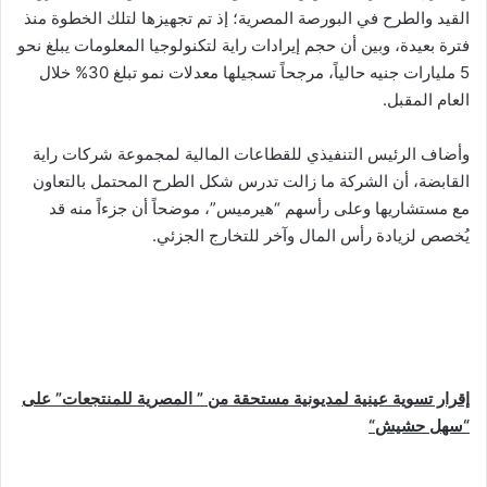
القيد والطرح في البورصة المصرية؛ إذ تم تجهيزها لتلك الخطوة منذ
فترة بعيدة، وبين أن حجم إيرادات راية لتكنولوجيا المعلومات يبلغ نحو
5 مليارات جنيه حالياً، مرجحاً تسجيلها معدلات نمو تبلغ 30% خلال
العام المقبل.
وأضاف الرئيس التنفيذي للقطاعات المالية لمجموعة شركات راية
القابضة، أن الشركة ما زالت تدرس شكل الطرح المحتمل بالتعاون
مع مستشاريها وعلى رأسهم “هيرميس”، موضحاً أن جزءاً منه قد
يُخصص لزيادة رأس المال وآخر للتخارج الجزئي.
إقرار تسوية عينية لمديونية مستحقة من ” المصرية للمنتجعات” على
“سهل حشيش
“