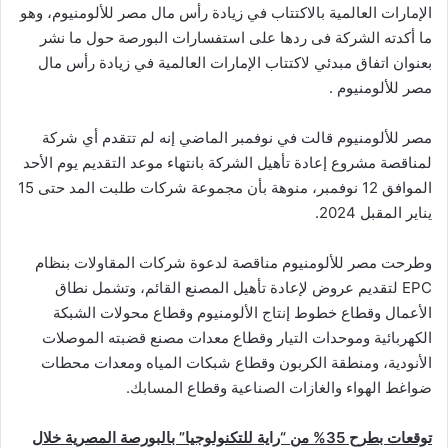
الإمارات العالمية بالاكتتاب في زيادة رأس مال مصر للألومنيوم، وهو
ما أكدته الشركة فى ردها على استفسارات البورصة حول ما نشر
بعنوان اتفاق مبدئي لاكتتاب الإمارات العالمية في زيادة رأس مال
مصر للألومنيوم .
مصر للألومنيوم قالت في نوفمبر الماضي إنه لم تتقدم أي شركة
لمناقصة مشروع إعادة تأهيل الشركة بانتهاء موعد التقديم يوم الأحد
الموافق 12 نوفمبر، منوهة بأن مجموعة شركات طلبت المد حتى 15
يناير المقبل 2024.
وطرحت مصر للألومنيوم مناقصة لدعوة شركات المقاولات بنظام
EPC لتقديم عروض لإعادة تأهيل المصنع القائم، وتشمل نطاق
الأعمال وقطاع خطوط إنتاج الألومنيوم وقطاع محولات الشبكة
الكهربائية وموحدات التيار وقطاع معدات مصنع قضبته الموصلات
الأنودية، ومنطقة الكربون وقطاع شبكات المياه ومعدات محطات
ضواغط الهواء والغازات الصناعية وقطاع المسابك.
توقعات بطرح 35% من “راية للتكنولوجيا” بالبورصة المصرية خلال