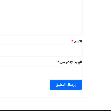
ت
ع
ل
ي
ق
*
الاسم
*
البريد الإلكتروني
*