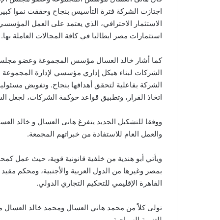
اجتازت الشركة فترة التأسيس بنجاح وحققت نموا كبيراً،
الاستثمار الاحترافي، الذي يعتمد على العمل المؤسسي
استثمارات مصر ايطاليا في كافة المجالات العاملة بها.
كما أشار خالد العسال مؤسس المجموعة وعضو مجلس الاد
الشركات لبناء هيكل إداري مؤسسي لإدارة المجموعة ب
الشركة بفاعلية لتحقق أهدافها بنجاح. وتفويض مسئولية 
اتخاذ القرار، وتطبيق قواعد حوكمة الشركات، لجعل الش
ووفقا للتشكيل الجديد يتفرغ هانى العسال و خالد العسا
والعمل العام للاستفادة من خبراتهم المجمعة.
ويأتي أبو هندية من خلفية قانونية قوية، حيث عمل كمح
بمصر وغيرها من الدول العربية والأجنبية، ومحكم مقيد
القاهرة الإقليمي للتحكيم التجاري الدولي.
تولى كلاً من محمد هاني العسال ومحمد خالد العسال منص
للتنمية السياحية.