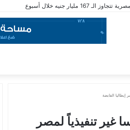
ار جنيه فى أسبوع
ر إيطاليا القابضة
 غير تنفيذياً لمصر