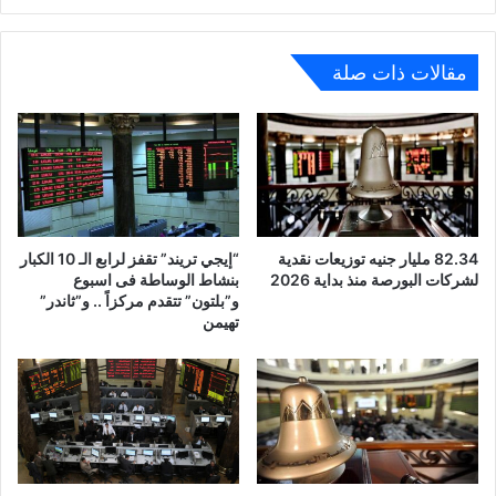
القصير
والطويل
مقالات ذات صلة
82.34 مليار جنيه توزيعات نقدية
“إيجي تريند” تقفز لرابع الـ 10 الكبار
لشركات البورصة منذ بداية 2026
بنشاط الوساطة فى اسبوع
و”بلتون” تتقدم مركزاً .. و”ثاندر”
تهيمن