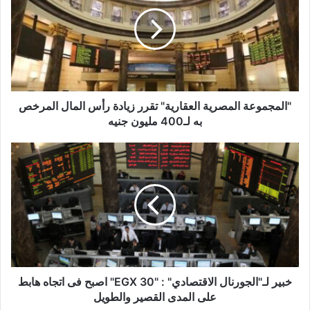
العقارية"
تقرر
زيادة
رأس
المال
المرخص
به
لـ400
"المجموعة المصرية العقارية" تقرر زيادة رأس المال المرخص
مليون
به لـ400 مليون جنيه
جنيه
خبير
لـ"الجورنال
الاقتصادي"
:
"EGX
30"
اصبح
فى
اتجاه
هابط
خبير لـ"الجورنال الاقتصادي" : "EGX 30" اصبح فى اتجاه هابط
على
على المدى القصير والطويل
المدى